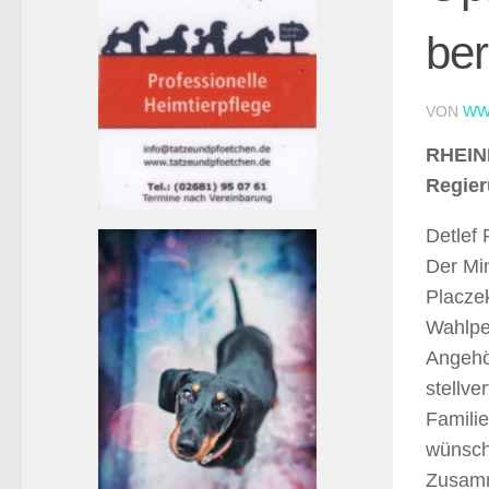
ber
VON
WW
RHEINL
Regier
Detlef 
Der Min
Placze
Wahlpe
Angehör
stellve
Familie
wünscht
Zusamm