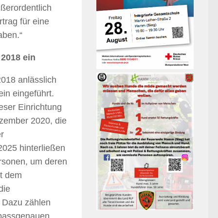
ßerordentlich
trag für eine
aben.“
 2018 ein
018 anlässlich
n eingeführt.
eser Einrichtung
ezember 2020, die
r
025 hinterließen
ersonen, um deren
it dem
die
. Dazu zählen
 passgenauen