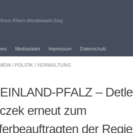
n Kreis Rhein-Westerwald-Sieg
ews
Mediadaten
Impressum
Datenschutz
MEIN
/
POLITIK / VERWALTUNG
EINLAND-PFALZ – Detle
aczek erneut zum
erbeauftragten der Regi