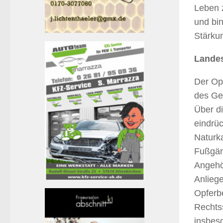
Leben z
und bin
Stärku
Landes
Der Op
des Ge
Über d
eindrüc
Naturka
Fußgän
Angehör
Anlieg
Opferb
Rechtss
insbes