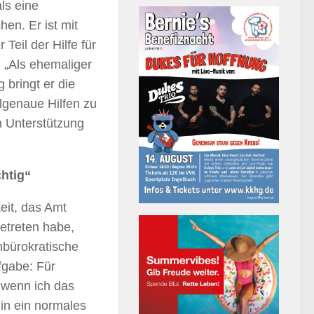
als eine
hen. Er ist mit
Teil der Hilfe für
. „Als ehemaliger
bringt er die
lgenaue Hilfen zu
n Unterstützung
chtig“
eit, das Amt
etreten habe,
nbürokratische
fgabe: Für
 wenn ich das
 in ein normales