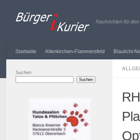
Zum Inhalt springen
Nachrichten für de
Startseite
Altenkirchen-Flammersfeld
Blaulicht-N
ALLGE
Suchen
Suchen
RH
Pl
Opf