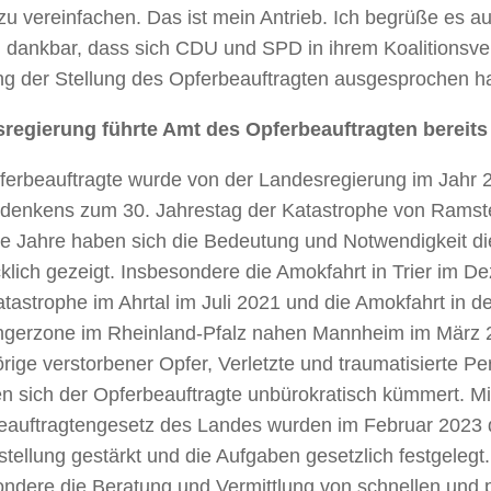
u vereinfachen. Das ist mein Antrieb. Ich begrüße es au
 dankbar, dass sich CDU und SPD in ihrem Koalitionsver
ng der Stellung des Opferbeauftragten ausgesprochen h
regierung führte Amt des Opferbeauftragten bereits
ferbeauftragte wurde von der Landesregierung im Jahr 2
denkens zum 30. Jahrestag der Katastrophe von Ramstei
ie Jahre haben sich die Bedeutung und Notwendigkeit di
klich gezeigt. Insbesondere die Amokfahrt in Trier im D
tastrophe im Ahrtal im Juli 2021 und die Amokfahrt in de
gerzone im Rheinland-Pfalz nahen Mannheim im März 2
ige verstorbener Opfer, Verletzte und traumatisierte P
en sich der Opferbeauftragte unbürokratisch kümmert. M
eauftragtengesetz des Landes wurden im Februar 2023 
tellung gestärkt und die Aufgaben gesetzlich festgelegt
ondere die Beratung und Vermittlung von schnellen und