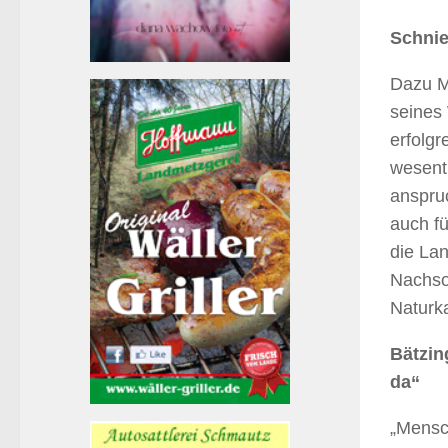
Schnie
Dazu Mi
seines 
erfolgr
wesentl
anspru
auch fü
die Lan
Nachso
Naturk
Bätzin
da“
„Mensc