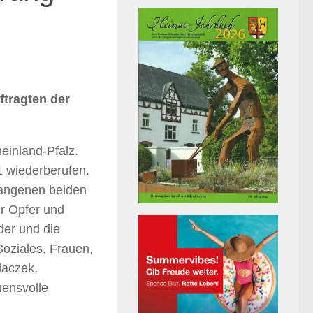
tragten der
einland-Pfalz.
1 wiederberufen.
gangenen beiden
ür Opfer und
der und die
 Soziales, Frauen,
laczek,
uensvolle