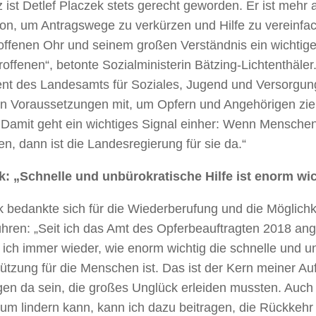
z ist Detlef Placzek stets gerecht geworden. Er ist mehr 
tion, um Antragswege zu verkürzen und Hilfe zu vereinfac
ffenen Ohr und seinem großen Verständnis ein wichtiger 
roffenen“, betonte Sozialministerin Bätzing-Lichtenthäler
nt des Landesamts für Soziales, Jugend und Versorgung 
gen Voraussetzungen mit, um Opfern und Angehörigen zie
. Damit geht ein wichtiges Signal einher: Wenn Mensche
n, dann ist die Landesregierung für sie da.“
k: „Schnelle und unbürokratische Hilfe ist enorm wi
 bedankte sich für die Wiederberufung und die Möglichk
ühren: „Seit ich das Amt des Opferbeauftragten 2018 ang
 ich immer wieder, wie enorm wichtig die schnelle und u
ützung für die Menschen ist. Das ist der Kern meiner Au
gen da sein, die großes Unglück erleiden mussten. Auch
um lindern kann, kann ich dazu beitragen, die Rückkehr