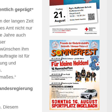
entlich geprägt“
n der langen Zeit
es Amt nicht nur
ie Jahre auch
ser
 wünschen ihm
uftragte ist für
uung und
,
smaßes.“
 Landesregierung
n. Diesem