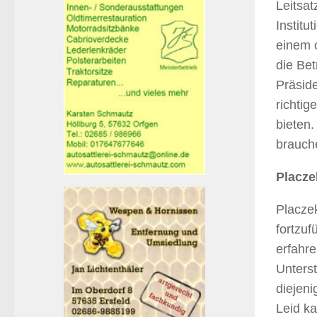
Leitsat
Institu
einem o
die Bet
Präside
richti
bieten
brauche
Placze
Placzek
fortzuf
erfahre
Unterst
diejeni
Leid ka