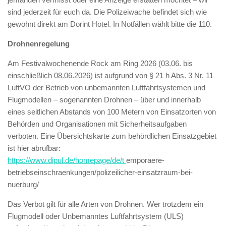
sind jederzeit für euch da. Die Polizeiwache befindet sich wie
gewohnt direkt am Dorint Hotel. In Notfällen wählt bitte die 110.
Drohnenregelung
Am Festivalwochenende Rock am Ring 2026 (03.06. bis
einschließlich 08.06.2026) ist aufgrund von § 21 h Abs. 3 Nr. 11
LuftVO der Betrieb von unbemannten Luftfahrtsystemen und
Flugmodellen – sogenannten Drohnen – über und innerhalb
eines seitlichen Abstands von 100 Metern von Einsatzorten von
Behörden und Organisationen mit Sicherheitsaufgaben
verboten. Eine Übersichtskarte zum behördlichen Einsatzgebiet
ist hier abrufbar:
https://www.dipul.de/homepage/de/t
emporaere-
betriebseinschraenkungen/polizeilicher-einsatzraum-bei-
nuerburg/
Das Verbot gilt für alle Arten von Drohnen. Wer trotzdem ein
Flugmodell oder Unbemanntes Luftfahrtsystem (ULS)