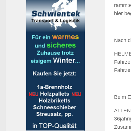
rammte
hier be
Nach d
HELMEN
Fahrze
Fahrze
Beim E
ALTENK
36jähri
Zusamm