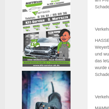
am Fre
Schaden
Verkehr
HASSEL
Weyerb
und wu
das le
wurde 
Schade
Verkehr
MAMMEL