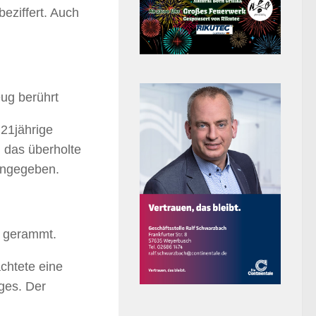
eziffert. Auch
ug berührt
21jährige
 das überholte
angegeben.
g gerammt.
chtete eine
ges. Der