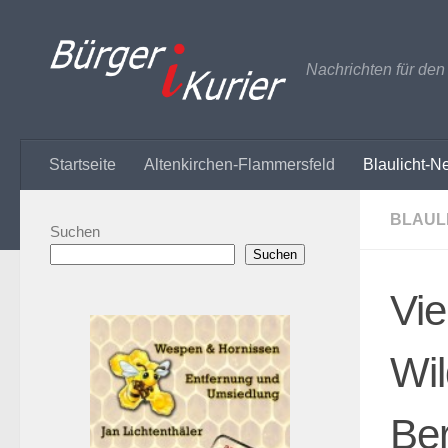
Zum Inhalt springen
Nachrichten für de
Startseite
Altenkirchen-Flammersfeld
Blaulicht-N
BLAUL
Suchen
Suchen
Vie
Wil
Ber