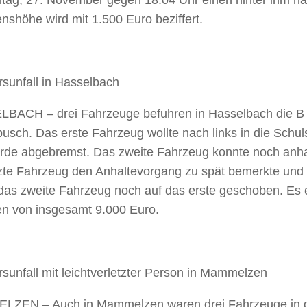
itag, 27. November gegen 18.04 Uhr einen hinter ihm ha
shöhe wird mit 1.500 Euro beziffert.
sunfall in Hasselbach
BACH – drei Fahrzeuge befuhren in Hasselbach die B 
usch. Das erste Fahrzeug wollte nach links in die Schu
rde abgebremst. Das zweite Fahrzeug konnte noch anh
tzte Fahrzeug den Anhaltevorgang zu spät bemerkte und 
das zweite Fahrzeug noch auf das erste geschoben. Es 
n von insgesamt 9.000 Euro.
sunfall mit leichtverletzter Person in Mammelzen
ZEN – Auch in Mammelzen waren drei Fahrzeuge in d