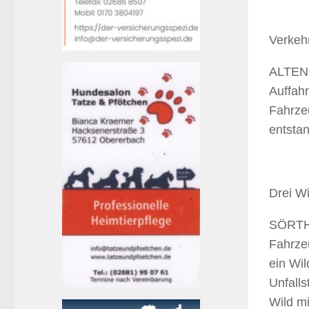
Verkehr
ALTENK
Auffahr
Fahrze
entsta
Drei Wi
SÖRTH 
Fahrze
ein Wil
Unfalls
Wild mi