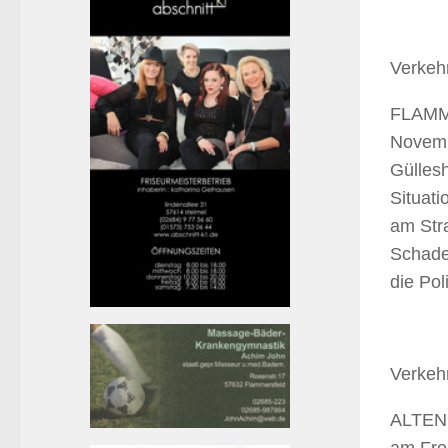
Verkehr
FLAMME
Novemb
Gülles
Situat
am Stra
Schade
die Poli
Verkehr
ALTENK