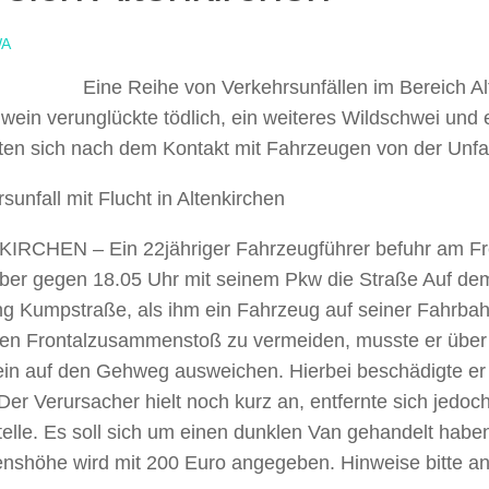
A
Eine Reihe von Verkehrsunfällen im Bereich Al
wein verunglückte tödlich, ein weiteres Wildschwei und 
ten sich nach dem Kontakt mit Fahrzeugen von der Unfal
sunfall mit Flucht in Altenkirchen
IRCHEN – Ein 22jähriger Fahrzeugführer befuhr am Fre
er gegen 18.05 Uhr mit seinem Pkw die Straße Auf dem
ng Kumpstraße, als ihm ein Fahrzeug auf seiner Fahrb
en Frontalzusammenstoß zu vermeiden, musste er über
ein auf den Gehweg ausweichen. Hierbei beschädigte er 
Der Verursacher hielt noch kurz an, entfernte sich jedoc
telle. Es soll sich um einen dunklen Van gehandelt habe
nshöhe wird mit 200 Euro angegeben. Hinweise bitte an 