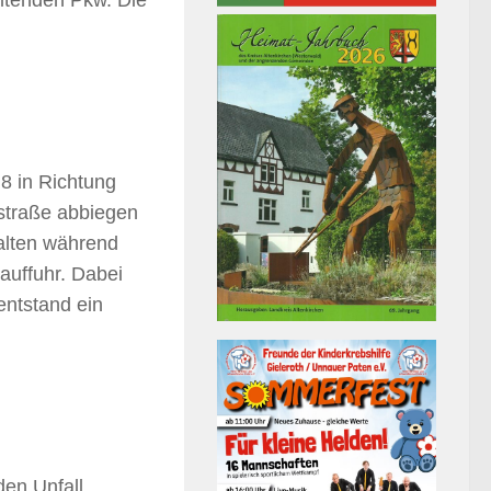
ltenden Pkw. Die
8 in Richtung
lstraße abbiegen
alten während
auffuhr. Dabei
entstand ein
en Unfall