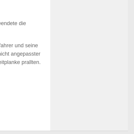
eendete die
ahrer und seine
nicht angepasster
tplanke prallten.