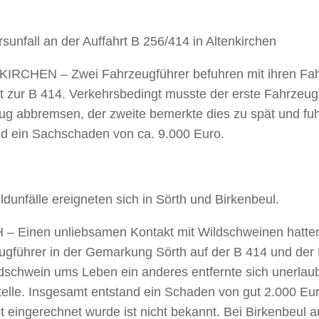
sunfall an der Auffahrt B 256/414 in Altenkirchen
IRCHEN – Zwei Fahrzeugführer befuhren mit ihren Fa
t zur B 414. Verkehrsbedingt musste der erste Fahrzeug
ug abbremsen, der zweite bemerkte dies zu spät und fuh
nd ein Sachschaden von ca. 9.000 Euro.
ldunfälle ereigneten sich in Sörth und Birkenbeul.
– Einen unliebsamen Kontakt mit Wildschweinen hatte
ugführer in der Gemarkung Sörth auf der B 414 und der
dschwein ums Leben ein anderes entfernte sich unerlaub
telle. Insgesamt entstand ein Schaden von gut 2.000 Eu
t eingerechnet wurde ist nicht bekannt. Bei Birkenbeul a