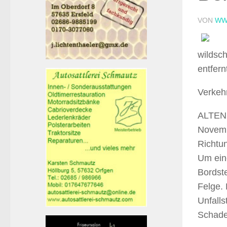
VON
WW
wildsch
entfern
Verkehr
ALTENK
Novemb
Richtu
Um ein
Bordst
Felge. 
Unfalls
Schade