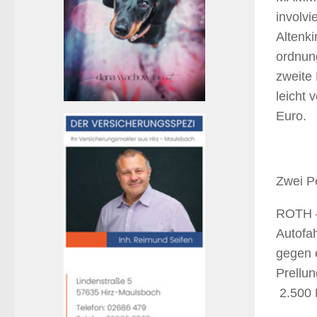
involvi
Altenk
ordnun
zweite 
leicht 
Euro.
Zwei Pe
ROTH –
Autofah
gegen e
Prellun
2.500 