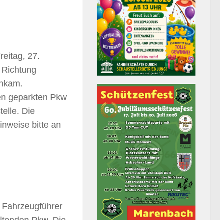
eitag, 27.
 Richtung
enkam.
nen geparkten Pkw
elle. Die
nweise bitte an
 Fahrzeugführer