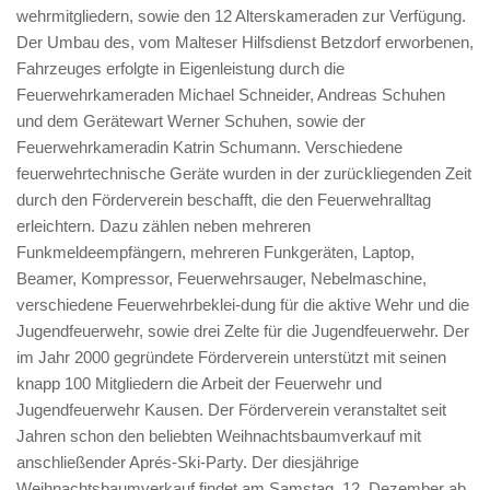
wehrmitgliedern, sowie den 12 Alterskameraden zur Verfügung.
Der Umbau des, vom Malteser Hilfsdienst Betzdorf erworbenen,
Fahrzeuges erfolgte in Eigenleistung durch die
Feuerwehrkameraden Michael Schneider, Andreas Schuhen
und dem Gerätewart Werner Schuhen, sowie der
Feuerwehrkameradin Katrin Schumann. Verschiedene
feuerwehrtechnische Geräte wurden in der zurückliegenden Zeit
durch den Förderverein beschafft, die den Feuerwehralltag
erleichtern. Dazu zählen neben mehreren
Funkmeldeempfängern, mehreren Funkgeräten, Laptop,
Beamer, Kompressor, Feuerwehrsauger, Nebelmaschine,
verschiedene Feuerwehrbeklei-dung für die aktive Wehr und die
Jugendfeuerwehr, sowie drei Zelte für die Jugendfeuerwehr. Der
im Jahr 2000 gegründete Förderverein unterstützt mit seinen
knapp 100 Mitgliedern die Arbeit der Feuerwehr und
Jugendfeuerwehr Kausen. Der Förderverein veranstaltet seit
Jahren schon den beliebten Weihnachtsbaumverkauf mit
anschließender Aprés-Ski-Party. Der diesjährige
Weihnachtsbaumverkauf findet am Samstag, 12. Dezember ab