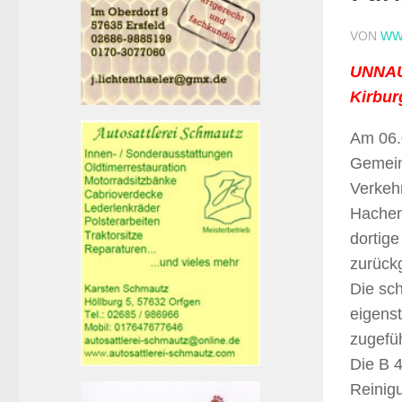
VON
WW
UNNAU 
Kirbur
Am 06.
Gemein
Verkeh
Hachen
dortige
zurück
Die sch
eigens
zugefüh
Die B 
Reinig