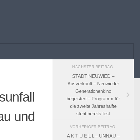
NÄCHSTER BEITRAG
STADT NEUWIED –
Ausverkauft – Neuwieder
Generationenkino
unfall
begeistert – Programm für
die zweite Jahreshälfte
au und
steht bereits fest
VORHERIGER BEITRAG
A K T U E L L – UNNAU –