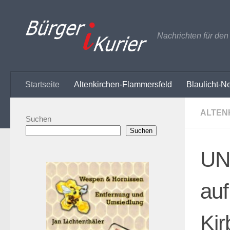
Zum Inhalt springen
Nachrichten für de
Startseite
Altenkirchen-Flammersfeld
Blaulicht-N
ALTEN
Suchen
Suchen
UN
auf
Kir