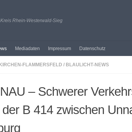
n Kreis Rhein-Westerwald-Sieg
ews
Mediadaten
Impressum
Datenschutz
KIRCHEN-FLAMMERSFELD
/
BLAULICHT-NEWS
NAU – Schwerer Verkehrs
 der B 414 zwischen Unn
burg