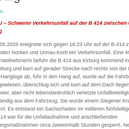
A
– Schwerer Verkehrsunfall auf der B 414 zwischen
g
05.2026 ereignete sich gegen 16:23 Uhr auf der B 414 
den Norken und Unnau-Korb ein Verkehrsunfall. Eine 49
rsteilnehmerin befuhr die B 414 aus Kirburg kommend in
burg und kam auf gerader Strecke nach rechts von der 
 Hanglage ab, fuhr in den Hang auf, wurde auf die Fahr
gewiesen, überschlug sich und kam auf dem Dach liegend
wer, aber nicht lebensbedrohlich verletzte Unfallbeteiligt
tändig aus dem Fahrzeug. Sie wurde einem Siegener K
rt. Es entstand ein Sachschaden im mittleren fünfstelli
414 war für die Unfallaufnahme und anschließenden
ungsmaßnahmen circa zweieinhalb Stunden gesperrt. Ne