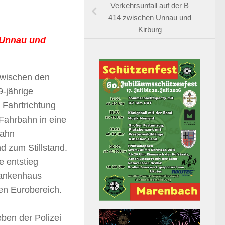
Verkehrsunfall auf der B
414 zwischen Unnau und
Kirburg
 Unnau und
zwischen den
-jährige
 Fahrtrichtung
Fahrbahn in eine
bahn
 zum Stillstand.
e entstieg
rankenhaus
gen Eurobereich.
ben der Polizei