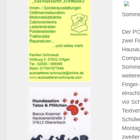
Sommer
Der PC 
zwei Fi
Hausau
Compute
Sommer
weitere
Finger-
einsch
vor Sch
Textve
Schüler
Montag,
zweiter