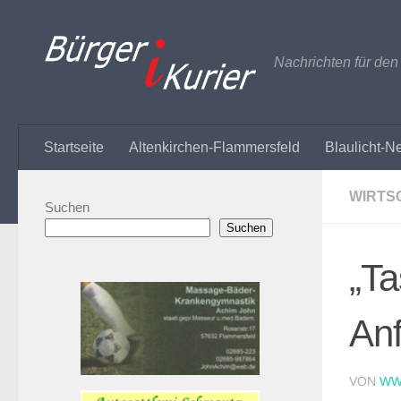
Zum Inhalt springen
Nachrichten für de
Startseite
Altenkirchen-Flammersfeld
Blaulicht-N
WIRTS
Suchen
Suchen
„Ta
Anf
VON
WW