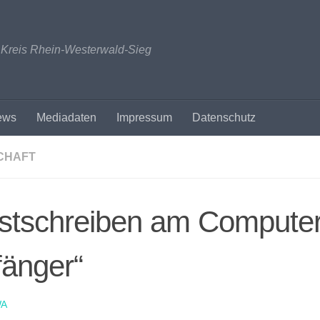
n Kreis Rhein-Westerwald-Sieg
ews
Mediadaten
Impressum
Datenschutz
CHAFT
stschreiben am Computer
änger“
A