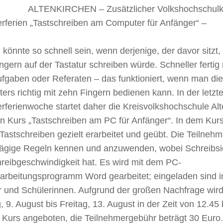
ALTENKIRCHEN – Zusätzlicher Volkshochschulku
ferien „Tastschreiben am Computer für Anfänger“ –
könnte so schnell sein, wenn derjenige, der davor sitzt, 
ngern auf der Tastatur schreiben würde. Schneller fertig 
fgaben oder Referaten – das funktioniert, wenn man die
rs richtig mit zehn Fingern bedienen kann. In der letzt
ferienwoche startet daher die Kreisvolkshochschule Alt
n Kurs „Tastschreiben am PC für Anfänger“. In dem Kurs
Tastschreiben gezielt erarbeitet und geübt. Die Teilnehm
lägige Regeln kennen und anzuwenden, wobei Schreibsi
reibgeschwindigkeit hat. Es wird mit dem PC-
rarbeitungsprogramm Word gearbeitet; eingeladen sind 
 und Schülerinnen. Aufgrund der großen Nachfrage wird 
 9. August bis Freitag, 13. August in der Zeit von 12.45 
 Kurs angeboten, die Teilnehmergebühr beträgt 30 Euro. A