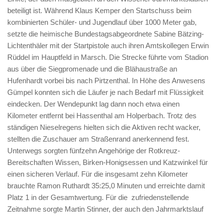
beteiligt ist. Während Klaus Kemper den Startschuss beim
kombinierten Schüler- und Jugendlauf über 1000 Meter gab,
setzte die heimische Bundestagsabgeordnete Sabine Bätzing-
Lichtenthäler mit der Startpistole auch ihren Amtskollegen Erwin
Rüddel im Hauptfeld in Marsch. Die Strecke führte vom Stadion
aus über die Siegpromenade und die Blähaustraße an
Hufenhardt vorbei bis nach Pirtzenthal. In Höhe des Anwesens
Gümpel konnten sich die Läufer je nach Bedarf mit Flüssigkeit
eindecken. Der Wendepunkt lag dann noch etwa einen
Kilometer entfernt bei Hassenthal am Holperbach. Trotz des
ständigen Nieselregens hielten sich die Aktiven recht wacker,
stellten die Zuschauer am Straßenrand anerkennend fest.
Unterwegs sorgten fünfzehn Angehörige der Rotkreuz-
Bereitschaften Wissen, Birken-Honigsessen und Katzwinkel für
einen sicheren Verlauf. Für die insgesamt zehn Kilometer
brauchte Ramon Ruthardt 35:25,0 Minuten und erreichte damit
Platz 1 in der Gesamtwertung. Für die zufriedenstellende
Zeitnahme sorgte Martin Stinner, der auch den Jahrmarktslauf