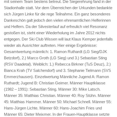
mit seinem Team bestens betreut. Die Siegerehrung fand in der
Stadionhalle statt. Vor dem Überreichen der Urkunden bedankte
sich Jürgen Linke für die rege Teilnahme. Ein ganz besonderes
Dankeschön galt jedoch den vielen ehrenamtlichen Helferinnen
und Helfern. Da der Silvesterlauf auf erfreulich viel Resonanz
gestoßen ist, steht einer Wiederholung im Jahre 2012 nichts
entgegen. Der Ski Club Wissen will laut Klaus Kemper jedenfalls
wieder als Ausrichter auftreten. Hier einige Ergebnisse:
Gesamtwertung männlich: 1. Ramon Ruthardt (LG Sieg/DJK
Betzdorf), 2.) Marco Groth (LG Sieg) und 3.) Sebastian Sting
(RSV Daadetal). Weiblich: 1.) Rebecca Birkner (TuS Deuz), 2.)
Bianca Krah (TV Salchendorf) und 3. Stephanie Tielmann (SVS
Emmerzhausen). Einzelwertung Männliche Jugend A: Ramon
Ruthardt; Jugend B: Christian Geimer. Männer Hauptklasse
(1982 – 1991): Sebastian Sting. Männer 30: Mike Latsch.
Männer 35: Matthias Christian. Männer 40: Roy Stühn. Männer
45: Matthias Hammer. Männer 50: Michael Schnell. Männer 55:
Hans-Jürgen Lichte. Männer 60: Hans-Joachim Fries und
Männer 65: Dieter Meixmer. In der Frauen-Hauptklasse setzte