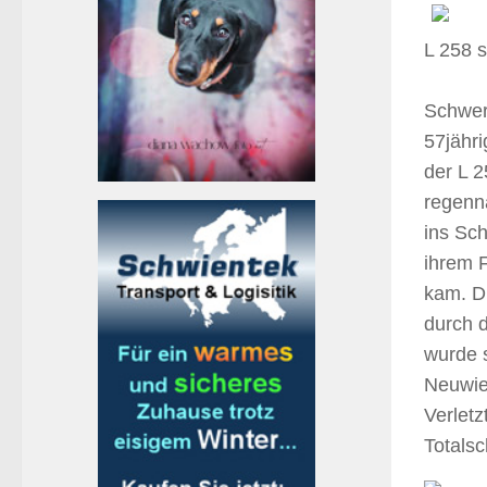
L 258 s
Schwer,
57jähr
der L 2
regenn
ins Sch
ihrem 
kam. D
durch d
wurde s
Neuwie
Verletz
Totals