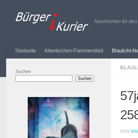
Zum Inhalt springen
Nachrichten für de
Startseite
Altenkirchen-Flammersfeld
Blaulicht-N
BLAUL
Suchen
Suchen
57j
258
VON
WW