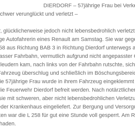
DIERDORF – 57jährige Frau bei Verkeh
chwer verunglückt und verletzt –
 glücklicherweise jedoch nicht lebensbedrohlich verletz
ige Autofahrerin eines Renault am Samstag. Sie war geg
58 aus Richtung BAB 3 in Richtung Dierdorf unterwegs al
asser Fahrbahn, vermutlich aufgrund nicht angepasster
leudern kam, nach links von der Fahrbahn rutschte, sic
Fahrzeug überschlug und schließlich im Böschungsbere
ie 57jährige Frau wurde in ihrem Fahrzeug eingeklemm
ie Feuerwehr Dierdorf befreit werden. Nach notärztliche
ie mit schweren, aber nicht lebensbedrohlichen Verletz
der Krankenhaus eingeliefert. Zur Bergung und Versorg
ten war die L 258 für gut eine Stunde voll gesperrt. Am 
chaden.