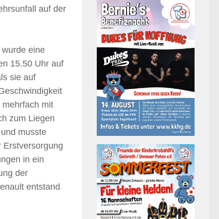
rsunfall auf der
t wurde eine
en 15.50 Uhr auf
s sie auf
 Geschwindigkeit
h mehrfach mit
ich zum Liegen
t und musste
r Erstversorgung
ungen in ein
ung der
Renault entstand