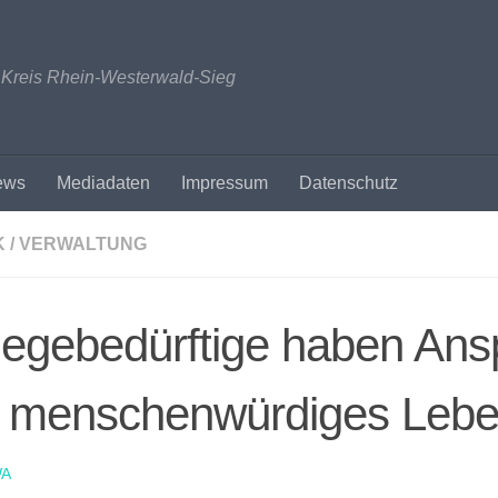
n Kreis Rhein-Westerwald-Sieg
ews
Mediadaten
Impressum
Datenschutz
K / VERWALTUNG
legebedürftige haben Ans
f menschenwürdiges Lebe
A