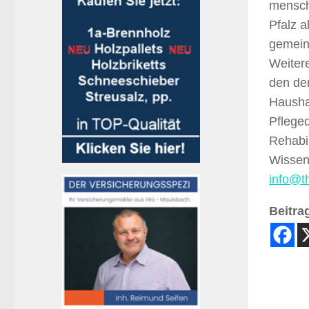
menschl
Pfalz a
gemein
Weiter
den de
Hausha
Pflege
Rehabil
Wissen
info@t
Beitrag