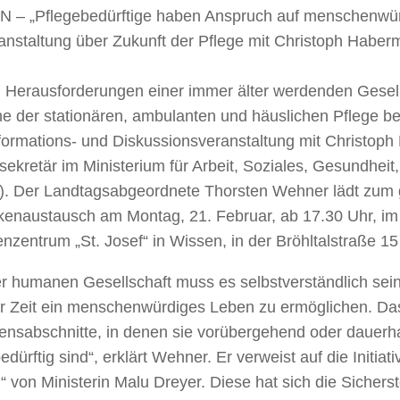
 – „Pflegebedürftige haben Anspruch auf menschenwür
ranstaltung über Zukunft der Pflege mit Christoph Habe
n Herausforderungen einer immer älter werdenden Gesell
e der stationären, ambulanten und häuslichen Pflege bes
nformations- und Diskussionsveranstaltung mit Christop
sekretär im Ministerium für Arbeit, Soziales, Gesundheit
). Der Landtagsabgeordnete Thorsten Wehner lädt zu
enaustausch am Montag, 21. Februar, ab 17.30 Uhr, im
nzentrum „St. Josef“ in Wissen, in der Bröhltalstraße 15
ner humanen Gesellschaft muss es selbstverständlich se
er Zeit ein menschenwürdiges Leben zu ermöglichen. Das
ensabschnitte, in denen sie vorübergehend oder dauerha
edürftig sind“, erklärt Wehner. Er verweist auf die Initia
“ von Ministerin Malu Dreyer. Diese hat sich die Sicherst