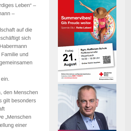
diges Leben“ –
rmann –
schaft auf die
chäftigt sich
h Habermann
, Familie und
m gemeinsamen
 ein.
in, den Menschen
 gilt besonders
ft
tive „Menschen
ellung einer