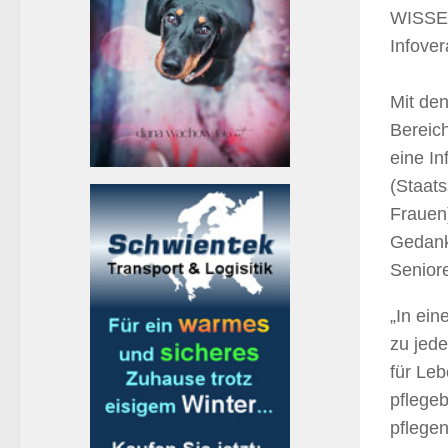
WISSEN
Infove
Mit de
Bereich
eine I
(Staats
Frauen
Gedank
Seniore
„In ei
zu jed
für Leb
pflegeb
pflegen