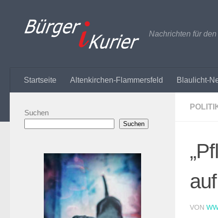
Zum Inhalt springen
Nachrichten für de
Startseite
Altenkirchen-Flammersfeld
Blaulicht-N
POLITI
Suchen
Suchen
„Pf
au
VON
WW