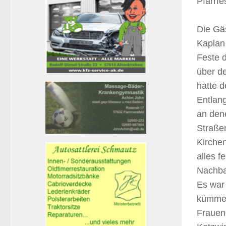
Pfarrfe
Die Gäs
Kaplan
Feste d
über d
hatte d
Entlan
an den
Straße
Kirchen
alles f
Nachba
Es war 
kümmer
Frauen