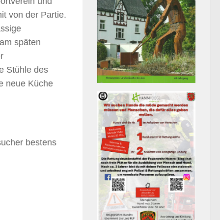
ortverein und
t von der Partie.
assige
e am späten
r
e Stühle des
ne neue Küche
sucher bestens