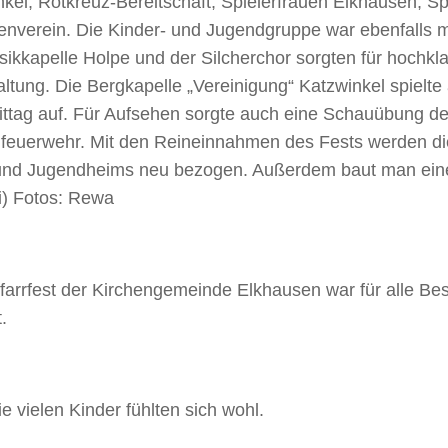
kel, Rotkreuz-Bereitschaft, Spielerfrauen Elkhausen, Sp
nverein. Die Kinder- und Jugendgruppe war ebenfalls mi
ikkapelle Holpe und der Silcherchor sorgten für hochkl
ltung. Die Bergkapelle „Vereinigung“ Katzwinkel spielt
ttag auf. Für Aufsehen sorgte auch eine Schauübung de
feuerwehr. Mit den Reineinnahmen des Fests werden di
 und Jugendheims neu bezogen. Außerdem baut man ei
ri) Fotos: Rewa
farrfest der Kirchengemeinde Elkhausen war für alle Be
.
e vielen Kinder fühlten sich wohl.