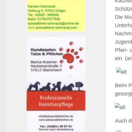
Katzwin
Schütze
Die Mus
Unterha
Nachmi
Jugend
Pfarr-
ein. (a
Beim P
gesorgt
Auch di