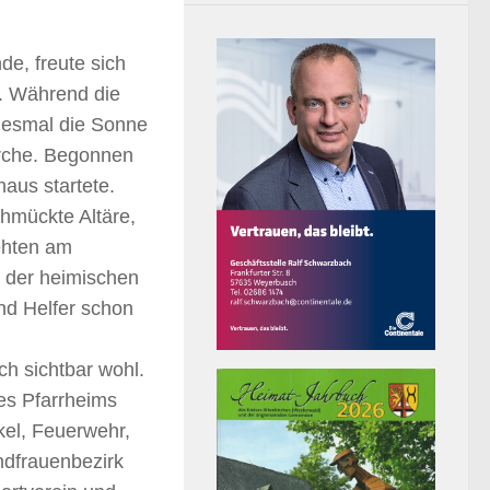
e, freute sich
. Während die
diesmal die Sonne
irche. Begonnen
haus startete.
hmückte Altäre,
ehten am
r der heimischen
nd Helfer schon
h sichtbar wohl.
des Pfarrheims
kel, Feuerwehr,
ndfrauenbezirk