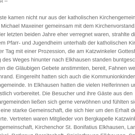
st –
te kamen nicht nur aus der katholischen Kirchengemeind
 Michael Maxeiner gemeinsam mit dem Kirchenvorstand
er letzten beiden Jahre eher verregnet waren, strahlte 
em Pfarr- und Jugendheim unterhalb der katholischen K
er Tag mit einer Prozession, die am Katzwinkeler Gottes
g des Weges hinunter nach Elkhausen standen buntgesc
en die Gläubigen Gebete anstimmten, bereit, Fahnen w
nrand. Eingereiht hatten sich auch die Kommunionkinde
gemeinde. In Elkhausen hatten die vielen Helferinnen u
estlich vorbereitet. Die Besucher und ihre Gäste aus den
rgemeinden ließen sich gerne verwöhnen und fühlten sic
eine starke Gemeinschaft, die sich hier um den Erhalt 
te. Vertreten waren Mitglieder von Bergkapelle Katzwin
gemeinschaft, Kirchenchor St. Bonifatius Elkhausen, La