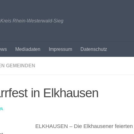
n Kreis Rhein-Westerwald-Sieg
ews
Mediadaten
Impressum
Datenschutz
EN GEMEINDEN
rrfest in Elkhausen
A
ELKHAUSEN – Die Elkhausener feierten 