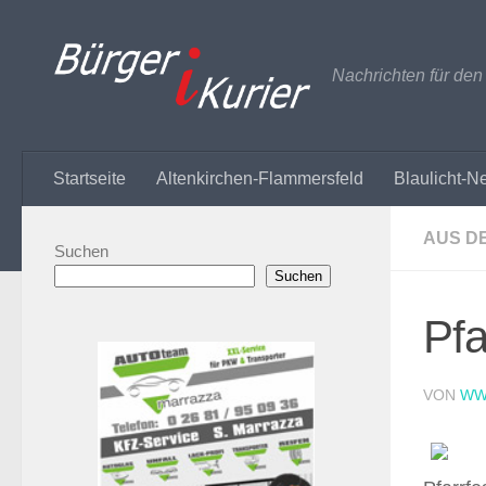
Zum Inhalt springen
Nachrichten für de
Startseite
Altenkirchen-Flammersfeld
Blaulicht-N
AUS D
Suchen
Suchen
Pfa
VON
WW