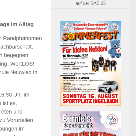
auf der BAB 65
age im Alltag
ein Randphänomen
Nachbarschaft,
en begegnen
ning „WortLOS!
hule Neuwied in
.
15:30 Uhr im
ist es,
treten und
zu Vorurteilen
Übungen im