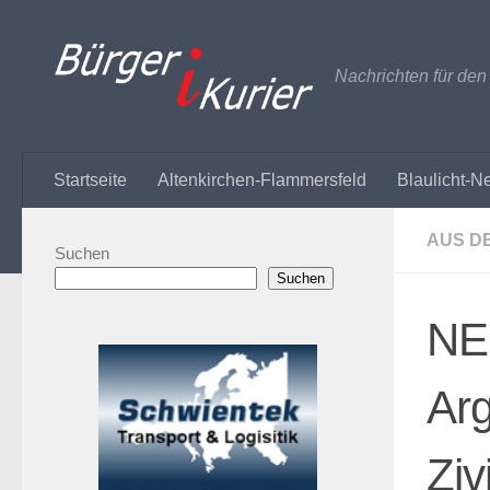
Zum Inhalt springen
Nachrichten für de
Startseite
Altenkirchen-Flammersfeld
Blaulicht-N
AUS D
Suchen
Suchen
NE
Arg
Ziv