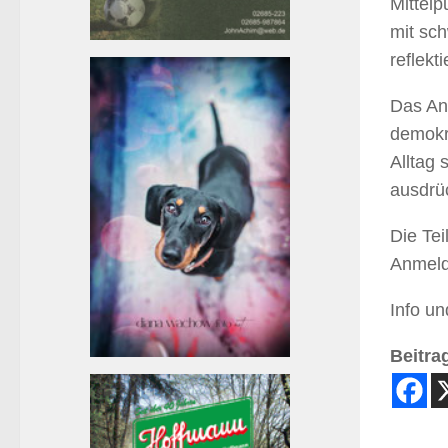
Mittel
mit sc
reflekti
Das Ang
demokr
Alltag
ausdrü
Die Tei
Anmeldu
Info u
Beitrag