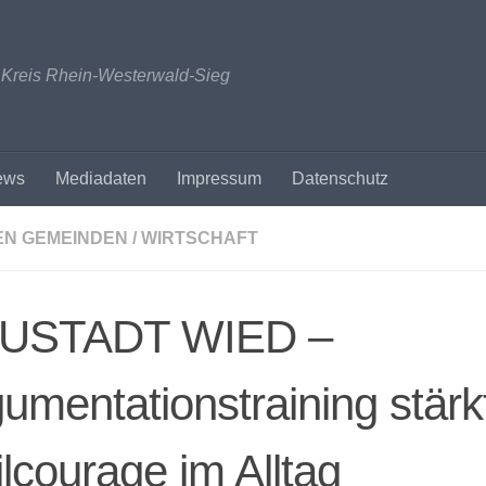
n Kreis Rhein-Westerwald-Sieg
ews
Mediadaten
Impressum
Datenschutz
EN GEMEINDEN
/
WIRTSCHAFT
USTADT WIED –
umentationstraining stärk
ilcourage im Alltag