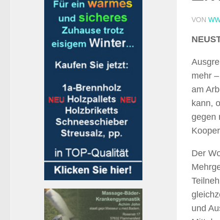
VON
WW
NEUSTA
Ausgre
mehr – 
am Arb
kann, o
gegen 
Kooper
Der Wo
Mehrgen
Teilneh
gleich
und Au