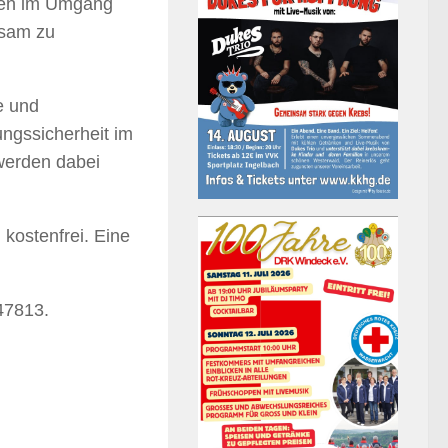
gien im Umgang
nsam zu
ge und
ngssicherheit im
werden dabei
 kostenfrei. Eine
47813.