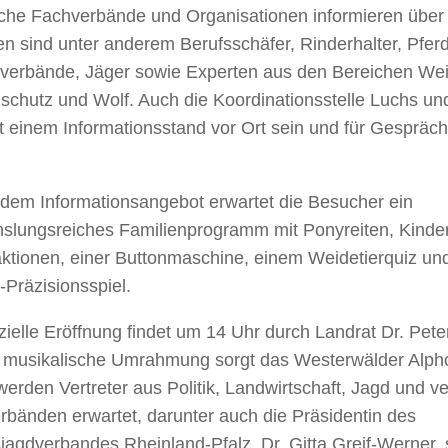
che Fachverbände und Organisationen informieren über i
en sind unter anderem Berufsschäfer, Rinderhalter, Pfe
verbände, Jäger sowie Experten aus den Bereichen Weid
schutz und Wolf. Auch die Koordinationsstelle Luchs 
t einem Informationsstand vor Ort sein und für Gespräc
.
dem Informationsangebot erwartet die Besucher ein
slungsreiches Familienprogramm mit Ponyreiten, Kinde
aktionen, einer Buttonmaschine, einem Weidetierquiz un
Präzisionsspiel.
izielle Eröffnung findet um 14 Uhr durch Landrat Dr. Pete
e musikalische Umrahmung sorgt das Westerwälder Alph
erden Vertreter aus Politik, Landwirtschaft, Jagd und 
rbänden erwartet, darunter auch die Präsidentin des
agdverbandes Rheinland-Pfalz, Dr. Gitta Greif-Werner, 