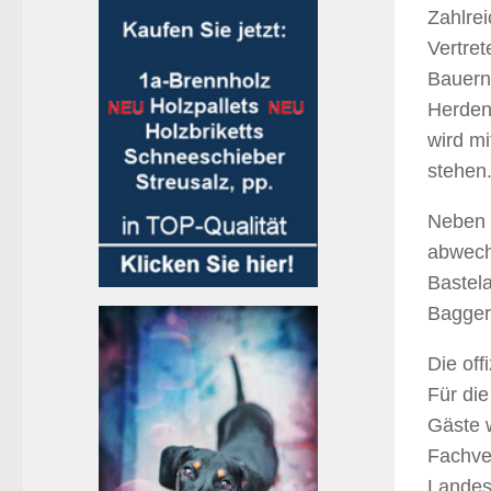
Zahlrei
Vertret
Bauern
Herden
wird mi
stehen
Neben 
abwech
Bastel
Bagger-
Die off
Für di
Gäste w
Fachve
Landesj