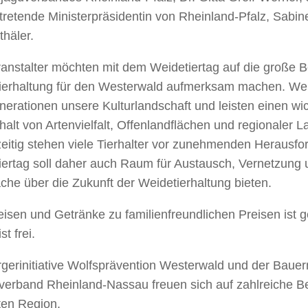
rtretende Ministerpräsidentin von Rheinland-Pfalz, Sabin
thäler.
ranstalter möchten mit dem Weidetiertag auf die große 
ierhaltung für den Westerwald aufmerksam machen. Wei
nerationen unsere Kulturlandschaft und leisten einen wi
alt von Artenvielfalt, Offenlandflächen und regionaler L
zeitig stehen viele Tierhalter vor zunehmenden Herausfo
iertag soll daher auch Raum für Austausch, Vernetzung 
he über die Zukunft der Weidetierhaltung bieten.
isen und Getränke zu familienfreundlichen Preisen ist g
ist frei.
gerinitiative Wolfsprävention Westerwald und der Bauer
verband Rheinland-Nassau freuen sich auf zahlreiche B
en Region.