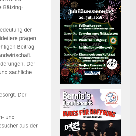
e Bätzing-
Bedeutung der
detiere prägen
chtigen Beitrag
andwirtschaft.
rderungen. Der
und sachliche
esorgt. Der
n- und
esucher aus der