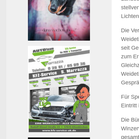
stellve
Lichten
Die Ve
Weidet
seit Ge
zum Erh
Gleich
Weidet
Gespräc
Für Spe
Eintritt 
Die Bür
Winzer
gesamt