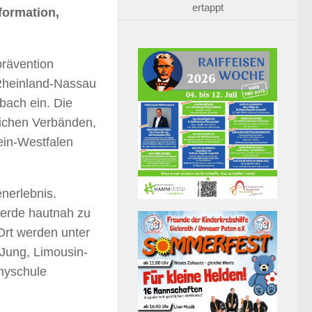
ertappt
formation,
prävention
Rheinland-Nassau
bach ein. Die
reichen Verbänden,
ein-Westfalen
nerlebnis.
ferde hautnah zu
Ort werden unter
 Jung, Limousin-
nyschule