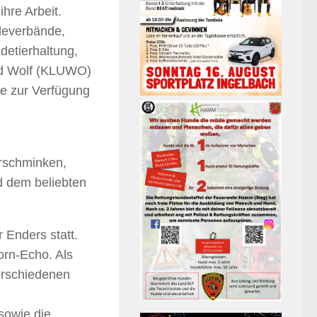
hre Arbeit.
rdeverbände,
etierhaltung,
und Wolf (KLUWO)
he zur Verfügung
rschminken,
d dem beliebten
r Enders statt.
orn-Echo. Als
verschiedenen
sowie die