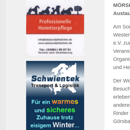
MÖRSBA
Austau
Am Sonn
Wester
e.V. zu
Veranst
Organi
und He
Der Wei
Besuch
erlebe
andere
Rinder
Görsbac