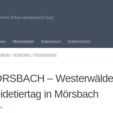
n Kreis Rhein-Westerwald-Sieg
ews
Mediadaten
Impressum
Datenschutz
MEIN
/
VEREINE / VERBÄNDE
RSBACH – Westerwälde
detiertag in Mörsbach
A