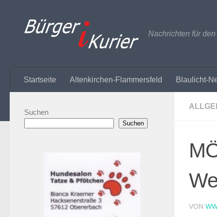
Zum Inhalt springen
Nachrichten für de
Startseite
Altenkirchen-Flammersfeld
Blaulicht-N
ALLGE
Suchen
Suchen
MÖ
Wei
VON
WW