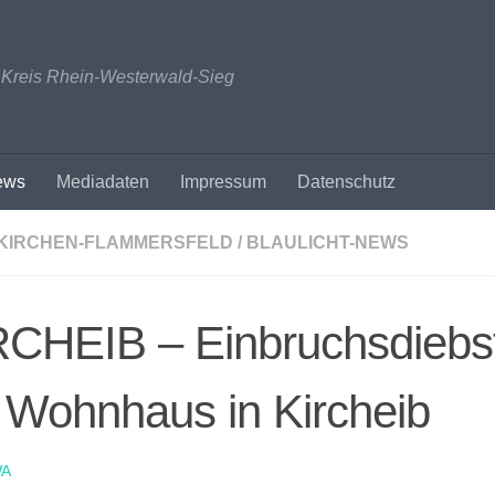
n Kreis Rhein-Westerwald-Sieg
ews
Mediadaten
Impressum
Datenschutz
KIRCHEN-FLAMMERSFELD
/
BLAULICHT-NEWS
CHEIB – Einbruchsdiebst
 Wohnhaus in Kircheib
A