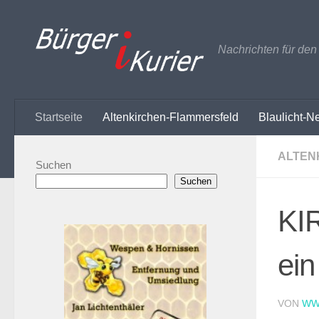
Zum Inhalt springen
Nachrichten für de
Startseite
Altenkirchen-Flammersfeld
Blaulicht-N
ALTEN
Suchen
Suchen
KIR
ein
VON
WW