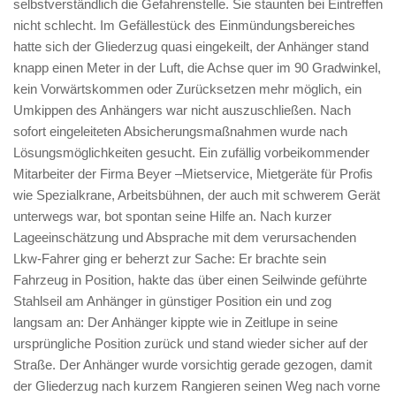
selbstverständlich die Gefahrenstelle. Sie staunten bei Eintreffen
nicht schlecht. Im Gefällestück des Einmündungsbereiches
hatte sich der Gliederzug quasi eingekeilt, der Anhänger stand
knapp einen Meter in der Luft, die Achse quer im 90 Gradwinkel,
kein Vorwärtskommen oder Zurücksetzen mehr möglich, ein
Umkippen des Anhängers war nicht auszuschließen. Nach
sofort eingeleiteten Absicherungsmaßnahmen wurde nach
Lösungsmöglichkeiten gesucht. Ein zufällig vorbeikommender
Mitarbeiter der Firma Beyer –Mietservice, Mietgeräte für Profis
wie Spezialkrane, Arbeitsbühnen, der auch mit schwerem Gerät
unterwegs war, bot spontan seine Hilfe an. Nach kurzer
Lageeinschätzung und Absprache mit dem verursachenden
Lkw-Fahrer ging er beherzt zur Sache: Er brachte sein
Fahrzeug in Position, hakte das über einen Seilwinde geführte
Stahlseil am Anhänger in günstiger Position ein und zog
langsam an: Der Anhänger kippte wie in Zeitlupe in seine
ursprüngliche Position zurück und stand wieder sicher auf der
Straße. Der Anhänger wurde vorsichtig gerade gezogen, damit
der Gliederzug nach kurzem Rangieren seinen Weg nach vorne