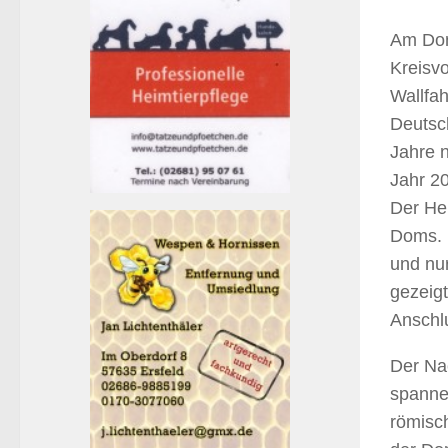
Am Don
Kreisv
Wallfah
Deutsc
Jahre n
Jahr 20
Der Hei
Doms. D
und nur
gezeig
Anschl
Der Nac
spanne
römisc