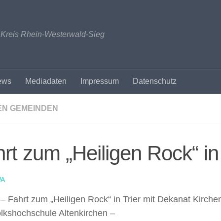
n Kreis Rhein-Westerwald-Sieg
ews
Mediadaten
Impressum
Datenschutz
EN GEMEINDEN
rt zum „Heiligen Rock“ in 
A
 Fahrt zum „Heiligen Rock“ in Trier mit Dekanat Kirche
olkshochschule Altenkirchen –