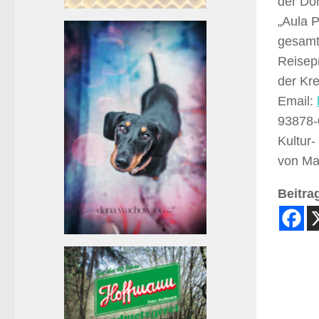
der Dom
„Aula P
gesamt
Reisep
der Kre
Email:
93878-
Kultur-
von Mai
Beitrag