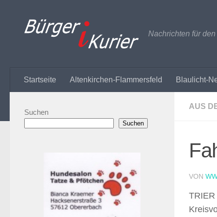
Zum Inhalt springen
Nachrichten für de
Startseite
Altenkirchen-Flammersfeld
Blaulicht-N
AUS D
Suchen
Suchen
Fah
VON
WW
TRIER –
Kreisv