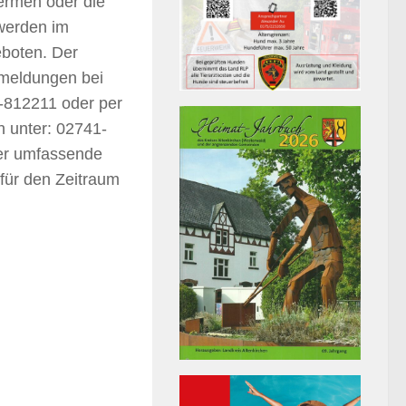
hermen oder die
 werden im
eboten. Der
nmeldungen bei
1-812211 oder per
h unter: 02741-
er umfassende
 für den Zeitraum