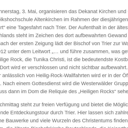
nerstag, 3. Mai, organisieren das Dekanat Kirchen und 
olkshochschule Altenkirchen im Rahmen der diesjährigen
rt“ eine Tagesfahrt nach Trier. Der Aufenthalt in der älte
hlands steht im Zeichen des dort aufbewahrten Gewand 
ach der ersten Zeigung lädt der Bischof von Trier zur Wal
12 unter dem Leitwort „… und führe zusammen, was getre
lige Rock, die Tunika Christi, ist die bedeutendste Kostb
ort wird er verschlossen und nicht sichtbar aufbewahrt.
 anlässlich von Heilig-Rock-Wallfahrten wird er in der Öff
t. Nach einem Gottesdienst wird die Westerwälder Grupp
uss dann im Dom die Reliquie des „Heiligen Rocks“ seh
hmittag steht zur freien Verfügung und bietet die Möglic
nde Entdeckungstour durch Trier. Hier lassen sich zahl
he Bauwerke und viele Wurzeln des Christentums finden.