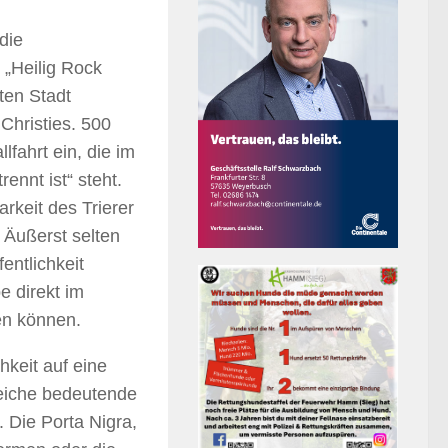
die
 „Heilig Rock
sten Stadt
Christies. 500
lfahrt ein, die im
nnt ist“ steht.
arkeit des Trierer
 Äußerst selten
entlichkeit
e direkt im
en können.
hkeit auf eine
reiche bedeutende
 Die Porta Nigra,