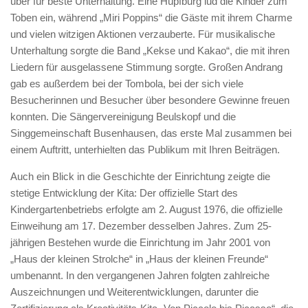
über für beste Unterhaltung. Eine Hüpfburg lud die Kinder zum
Toben ein, während „Miri Poppins“ die Gäste mit ihrem Charme
und vielen witzigen Aktionen verzauberte. Für musikalische
Unterhaltung sorgte die Band „Kekse und Kakao“, die mit ihren
Liedern für ausgelassene Stimmung sorgte. Großen Andrang
gab es außerdem bei der Tombola, bei der sich viele
Besucherinnen und Besucher über besondere Gewinne freuen
konnten. Die Sängervereinigung Beulskopf und die
Singgemeinschaft Busenhausen, das erste Mal zusammen bei
einem Auftritt, unterhielten das Publikum mit Ihren Beiträgen.
Auch ein Blick in die Geschichte der Einrichtung zeigte die
stetige Entwicklung der Kita: Der offizielle Start des
Kindergartenbetriebs erfolgte am 2. August 1976, die offizielle
Einweihung am 17. Dezember desselben Jahres. Zum 25-
jährigen Bestehen wurde die Einrichtung im Jahr 2001 von
„Haus der kleinen Strolche“ in „Haus der kleinen Freunde“
umbenannt. In den vergangenen Jahren folgten zahlreiche
Auszeichnungen und Weiterentwicklungen, darunter die