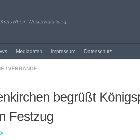
n Kreis Rhein-Westerwald-Sieg
ews
Mediadaten
Impressum
Datenschutz
NE / VERBÄNDE
enkirchen begrüßt Königs
m Festzug
A