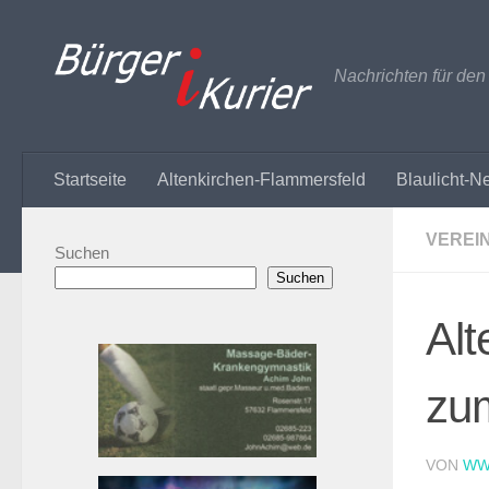
Zum Inhalt springen
Nachrichten für de
Startseite
Altenkirchen-Flammersfeld
Blaulicht-N
VEREI
Suchen
Suchen
Alt
zu
VON
WW