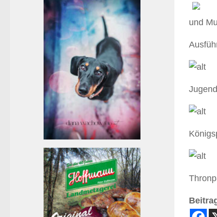
und Mu
Ausführ
Jugend
Königs
Thronp
Beitrag