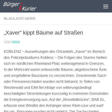
Zum Inhalt springen
BLAULICHT-NEWS
„Xaver“ kippt Bäume auf Straßen
VON
WWA
KOBLENZ – Auswirkungen des Orkantiefs „Xaver“ im Bereich
des Polizeipräsidiums Koblenz –
Die Folgen des Sturms hielten
sich im nördlichen Rheinland-Pfalz weitestgehend in Grenzen.
In der Mehrzahl waren entwurzelte Bäume, abgebrochene Äste
und umgefallene Bauzäune zu verzeichnen. Gravierende Sach-
oder Personenschäden wurden nicht bekannt. In Teilen von
Westerwald und Eifel fiel infolge von witterungsbedingt
beschädigten Stromleitungen kurzzeitig in mehreren Gemeinden
die Energieversorgung aus. Auf der „Moseltalbrücke“, BAB 61,
erfasste eine Windbö den Anhänger eines Klein-Lkw und warf
ihn um. Personen wurden nicht verletzt. Der Sachschaden