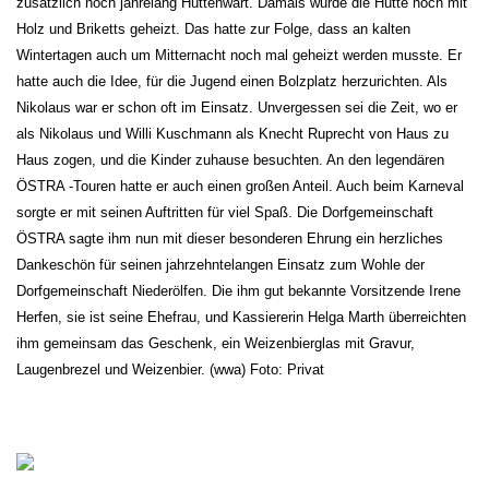
zusätzlich noch jahrelang Hüttenwart. Damals wurde die Hütte noch mit
Holz und Briketts
geheizt. Das hatte zur Folge, dass an kalten
Wintertagen auch um Mitternacht noch mal geheizt werden musste. Er
hatte auch die Idee, für die Jugend einen Bolzplatz herzurichten. Als
Nikolaus war er schon oft im Einsatz. Unvergessen sei die Zeit, wo er
als Nikolaus und Willi Kuschmann als Knecht Ruprecht von Haus zu
Haus zogen, und die Kinder zuhause besuchten. An den legendären
ÖSTRA -Touren hatte er auch einen großen Anteil. Auch beim Karneval
sorgte er mit seinen Auftritten für viel
Spaß. Die Dorfgemeinschaft
ÖSTRA sagte ihm nun mit dieser besonderen Ehrung ein herzliches
Dankeschön für seinen jahrzehntelangen Einsatz zum Wohle der
Dorfgemeinschaft Niederölfen. Die ihm gut bekannte Vorsitzende Irene
Herfen, sie ist seine Ehefrau, und Kassiererin Helga Marth überreichten
ihm gemeinsam das Geschenk, ein Weizenbierglas mit Gravur,
Laugenbrezel und Weizenbier. (wwa) Foto: Privat