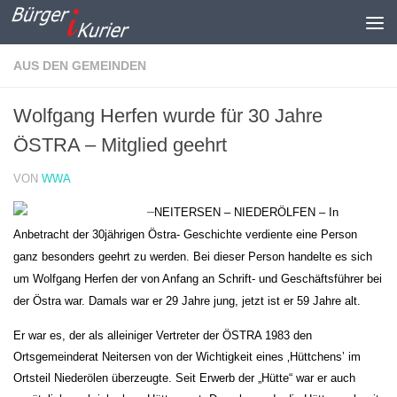
Zum Inhalt springen
AUS DEN GEMEINDEN
Wolfgang Herfen wurde für 30 Jahre
ÖSTRA – Mitglied geehrt
VON
WWA
–
NEITERSEN – NIEDERÖLFEN – In
Anbetracht der 30jährigen Östra- Geschichte verdiente eine
Person
ganz besonders geehrt zu werden. Bei dieser Person handelte es sich
um Wolfgang Herfen
der von Anfang an Schrift- und Geschäftsführer bei
der Östra war. Damals war er 29 Jahre jung, jetzt ist er 59 Jahre alt.
Er war es, der
als alleiniger Vertreter der ÖSTRA 1983 den
Ortsgemeinderat Neitersen von der Wichtigkeit eines ‚Hüttchens’ im
Ortsteil Niederölen überzeugte. Seit Erwerb der „Hütte“ war er auch