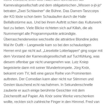
Karnevalsgesellschaft und dem obligatorischen „Wissen o-jö-jo“
betraten „Zwei Schlawiner“ die Bühne. Das Damen-Tanzcorps
der KG löste schon beim Schaulaufen durch die Halle
Beifallsstürme aus. Und bei ihrem Auftritt schien das Kulturwerk
fast zu beben. Viele Blicke richteten sich auf Killah, die als
Nummerngirl alle Programmpunkte ankündigte.
Überraschenderweise wechselte die attraktive Blondine jedes
Mal ihr Outfit – Langeweile kam so bei den schaulustigen
Herren erst gar nicht auf. „Lieselotte Lotterlappen“ ging sogar mit
dem Vorstand der Karnevalsgesellschaft auf Tuchfühlung, was
diesem offenbar gar nicht unangenehm war. Lutz Kniep
begeisterte dann mit seiner Wundertrompete. Jörg Knör,
bekannt vom TV, ließ eine ganze Reihe von Prominenten
auftreten. Der Comedian kann aber nicht nur Stimmen und
Gesten täuschend echt nachahmen. In Sekundenschnelle
zauberte er auch einige berühmte Gesichter mit dem
Zeichenstift auf Papier. Als Knör seine Werke verschenken
wollte, reckten sich zahlreiche Finger in den Himmel. Fred van