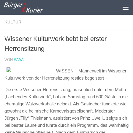
Zum Inhalt springen
KULTUR
Wissener Kulturwerk bebt bei erster
Herrensitzung
VON
WWA
WISSEN – Männerwelt im Wissener
Kulturwerk von der Herrensitzung restlos begeistert –
Die erste Wissener Herrensitzung, präsentiert unter dem Motto
„Lachendes Kulturwerk“, hat am Samstag rund 600 Gäste in die
ehemalige Walzwerkshalle gelockt. Als Gastgeber fungierte wie
gewohnt die heimische Karnevalsgesellschaft. Moderator
Jürgen „Tilly“ Thielmann, assistiert von Prinz Uwe I., zeigte sich
bei bester Laune und führte durch ein Programm, das wahrhaftig
keine Wünsche offen ließ. Nach dem Einmarsch der