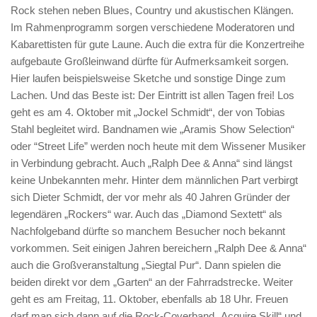
Rock stehen neben Blues, Country und akustischen Klängen.
Im Rahmenprogramm sorgen verschiedene Moderatoren und
Kabarettisten für gute Laune. Auch die extra für die Konzertreihe
aufgebaute Großleinwand dürfte für Aufmerksamkeit sorgen.
Hier laufen beispielsweise Sketche und sonstige Dinge zum
Lachen. Und das Beste ist: Der Eintritt ist allen Tagen frei! Los
geht es am 4. Oktober mit „Jockel Schmidt“, der von Tobias
Stahl begleitet wird. Bandnamen wie „Aramis Show Selection“
oder “Street Life” werden noch heute mit dem Wissener Musiker
in Verbindung gebracht. Auch „Ralph Dee & Anna“ sind längst
keine Unbekannten mehr. Hinter dem männlichen Part verbirgt
sich Dieter Schmidt, der vor mehr als 40 Jahren Gründer der
legendären „Rockers“ war. Auch das „Diamond Sextett“ als
Nachfolgeband dürfte so manchem Besucher noch bekannt
vorkommen. Seit einigen Jahren bereichern „Ralph Dee & Anna“
auch die Großveranstaltung „Siegtal Pur“. Dann spielen die
beiden direkt vor dem „Garten“ an der Fahrradstrecke. Weiter
geht es am Freitag, 11. Oktober, ebenfalls ab 18 Uhr. Freuen
darf man sich dann auf die Rock-Coverband „Acquire Skill“ und