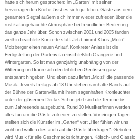
hatte sich herum gesprochen: Im „Garten“ mit seiner
hervorragenden Küche lässt es sich gut leben. Gäste aus dem
gesamten Siegtal äußern sich immer wieder zufrieden über die
rustikal angehauchte Atmosphäre bei freundlicher Bedienung
das ganze Jahr über. Schon zwischen 2001 und 2005 fanden
weithin beachtete Konzerte statt. Jetzt nimmt Klaus „Molzi“
Molzberger einen neuen Anlauf. Konkreter Anlass ist die
Fertigstellung der Gartenvilla einschließlich Orangerie und
Wintergarten. So ist man ganzjährig unabhängig von der
Witterung und kann sich den leiblichen Genüssen ganz
entspannt hingeben. Und eben dazu liefert „Molzi“ die passende
Musik. Jeweils freitags ab 18 Uhr stehen namhafte Bands auf
der Bühne der Gartenvilla mit ihrem sagenhaften Kronleuchter
unter der gläsernen Decke. Schon jetzt sind die Termine bis
zum Jahresende ausgebucht. Rund 30 Musiker/innen werden
alles tun um die Gäste zufrieden zu stellen. Vor einigen Tagen
stellten sich die Künstler im „Garten“ vor: „Hier fühlen wir uns
wohl und wollen dies auch auf die Gäste übertragen“. Geboten
wird Musik für alle Geschmacksrichtungen. Kölsch- und Classic