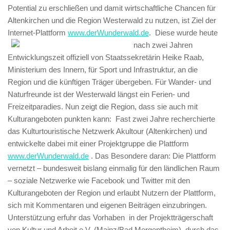
Potential zu erschließen und damit wirtschaftliche Chancen für
Altenkirchen und die Region Westerwald zu nutzen, ist Ziel der
Internet-Plattform
www.derWunderwald.de
.
Diese wurde heute
nach zwei Jahren
Entwicklungszeit offiziell von Staatssekretärin Heike Raab,
Ministerium des Innern, für Sport und Infrastruktur, an die
Region und die künftigen Träger übergeben. Für Wander- und
Naturfreunde ist der Westerwald längst ein Ferien- und
Freizeitparadies. Nun zeigt die Region, dass sie auch mit
Kulturangeboten punkten kann: Fast zwei Jahre recherchierte
das Kulturtouristische Netzwerk Akultour (Altenkirchen) und
entwickelte dabei mit einer Projektgruppe die Plattform
www.derWunderwald.de
. Das Besondere daran: Die Plattform
vernetzt – bundesweit bislang einmalig für den ländlichen Raum
– soziale Netzwerke wie Facebook und Twitter mit den
Kulturangeboten der Region und erlaubt Nutzern der Plattform,
sich mit Kommentaren und eigenen Beiträgen einzubringen.
Unterstützung erfuhr das Vorhaben in der Projektträgerschaft
von Kultur und Arbeit e.V. (Mainz/Bad Mergentheim), durch das