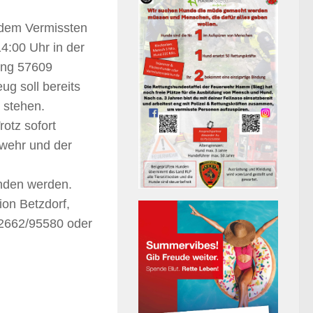
 dem Vermissten
4:00 Uhr in der
ung 57609
g soll bereits
 stehen.
rotz sofort
rwehr und der
unden werden.
ion Betzdorf,
 02662/95580 oder