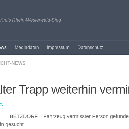
n Kreis Rhein-Westerwald-Sieg
ews
Mediadaten
Impressum
Datenschutz
ICHT-NEWS
ter Trapp weiterhin vermi
A
BETZDORF – Fahrzeug vermisster Person gefunde
in gesucht –