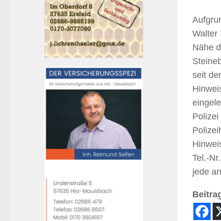
Aufgru
Walter
Nähe d
Steine
seit d
Hinweis
eingel
Polize
Polize
Hinweis
Tel.-Nr
jede an
Beitrag