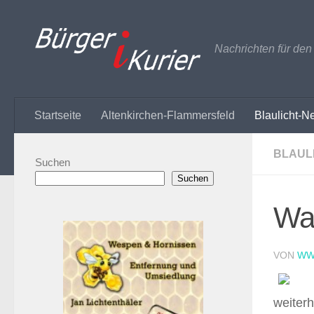
Zum Inhalt springen
Nachrichten für de
Startseite
Altenkirchen-Flammersfeld
Blaulicht-N
BLAUL
Suchen
Suchen
Wal
VON
WW
weiterh