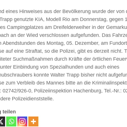
nd eines Hinweises aus der Bevölkerung wurde der von
 Trapp genutzte KIA, Modell Rio am Donnerstag, gegen 1
es Campingplatzes am Dreifelderweiher in der Gemark
bach an der Wied verschlossen aufgefunden. Das Fahrzeu
en Abendstunden des Montag, 05. Dezember, am Fundort
e auf eine Straftat, so die Polizei, gibt es derzeit nicht. T
eiteter Suchmaßnahmen durch Kräfte der örtlichen Feue
i unter Einbindung von Spezialhunden und auch eines
ihubschraubers konnte Walter Trapp bisher nicht aufgef
e zum Verbleib des Mannes bitte an die Kriminalinspekt
.: 02742/926-0, Polizeiinspektion Hachenburg, Tel.-Nr.:
dere Polizeidienststelle.
 teilen