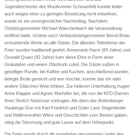
Jugendorchester des Musikverein Scheuerfeld konnte leider
auch wegen einer zu geringen Besetzung nicht mitwirken,
wurde es ein unvergesslicher Nachmittag. Nachdem
Ortsbürgermeister Michael Wäschenbach die Veranstaltung
eröffnet hatte, richtete auch Verbandsbürgermeister Bernd Brato
ermunternde Worte an alle Gäste. Die ältesten Teilnehmer der
Feier wurden traditionell geehrt: Annemarie Harre (89 Jahre) und
Oswald Quast (92 Jahre) kam diese Ehre in Form einer
Gratulation und einem Obstkorb zuteil. Die Gäste saßen in
geselliger Runde, bei Kaffee und Kuchen, anschließend wurden
belegte Brote gereicht und wer mochte, konnte das ein oder
andere Gläschen Wein trinken. Zur heiteren Unterhaltung trugen
Anne Klapper und Agnes Marhöfer bei, die von die KFD-Damen
ihren Sketch Nastrovje vortrugen. Als dann das Bottenberger
Haubergs-Duo mit Karl-Friedrich und Güter Loos Siegerländer
und Wallmenrother Witze und Geschichten zum Besten gaben,
stieg die Stimmung und gute Laune auf dem Höhepunkt.
Die Feier wurde durch die wunderbar gesungenen Lieder des