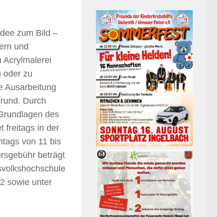
Idee zum Bild –
gern und
n Acrylmalerei
n oder zu
e Ausarbeitung
grund. Durch
Grundlagen des
 freitags in der
ntags von 11 bis
ursgebühr beträgt
svolkshochschule
2 sowie unter