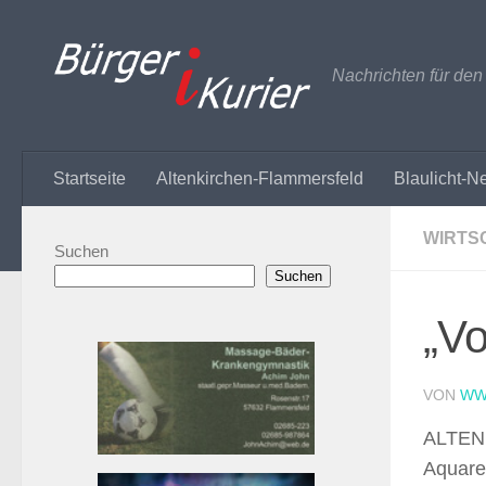
Zum Inhalt springen
Nachrichten für de
Startseite
Altenkirchen-Flammersfeld
Blaulicht-N
WIRTS
Suchen
Suchen
„Vo
VON
WW
ALTENK
Aquare