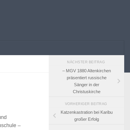
NÄCHSTER BEITRAG
– MGV 1880 Altenkirchen
präsentiert russische
Sänger in der
Christuskirche
VORHERIGER BEITRAG
Katzenkastration bei Karibu
und
großer Erfolg
hschule –