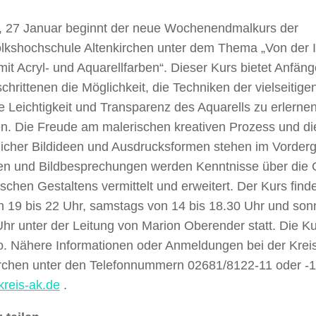
g, 27 Januar beginnt der neue Wochenendmalkurs der
olkshochschule Altenkirchen unter dem Thema „Von der 
it Acryl- und Aquarellfarben“. Dieser Kurs bietet Anfän
chrittenen die Möglichkeit, die Techniken der vielseitige
e Leichtigkeit und Transparenz des Aquarells zu erlerne
fen. Die Freude am malerischen kreativen Prozess und di
licher Bildideen und Ausdrucksformen stehen im Vorder
n und Bildbesprechungen werden Kenntnisse über die 
ischen Gestaltens vermittelt und erweitert. Der Kurs findet
n 19 bis 22 Uhr, samstags von 14 bis 18.30 Uhr und son
hr unter der Leitung von Marion Oberender statt. Die K
o. Nähere Informationen oder Anmeldungen bei der Krei
irchen unter den Telefonnummern 02681/8122-11 oder -1
reis-ak.de
.