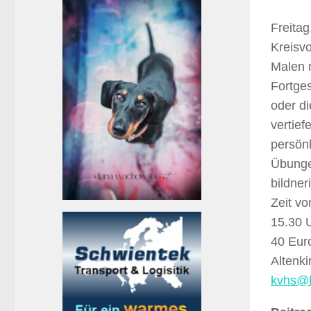
Freita
Kreisv
Malen m
Fortges
oder di
vertie
persön
Übunge
bildner
Zeit vo
15.30 U
40 Eur
Altenk
kvhs@k