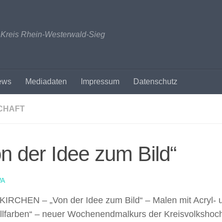
n Kreis Rhein-Westerwald-Sieg
ews
Mediadaten
Impressum
Datenschutz
CHAFT
n der Idee zum Bild“
A
IRCHEN – „Von der Idee zum Bild“ – Malen mit Acryl- 
llfarben“ – neuer Wochenendmalkurs der Kreisvolkshoc