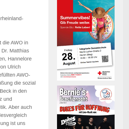
heinland-
t die AWO in
Dr. Matthias
len, Hannelore
on Ulrich
efüllten AWO-
üßung die sozial
 Beck in den
tz und
tik. Aber auch
desvergleich
dung ist uns