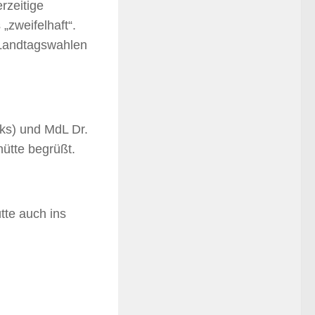
rzeitige
„zweifelhaft“.
 Landtagswahlen
nks) und MdL Dr.
ütte begrüßt.
tte auch ins