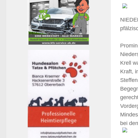
NIEDER
pfälzis
Promin
Nieder
Krell w
Kraft,
Steffen
Begegnu
gerecht
Vorderg
Mindest
bei de