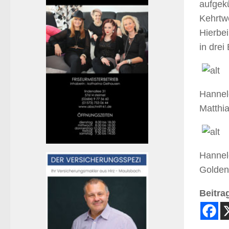
aufgekü
Kehrtwe
Hierbe
in drei
Hannelo
Matthia
Hannelo
Golden
Beitrag