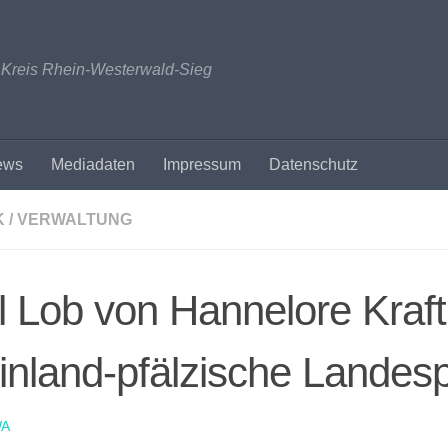
n Kreis Rhein-Westerwald-Sieg
ews
Mediadaten
Impressum
Datenschutz
K / VERWALTUNG
l Lob von Hannelore Kraft
inland-pfälzische Landespo
A