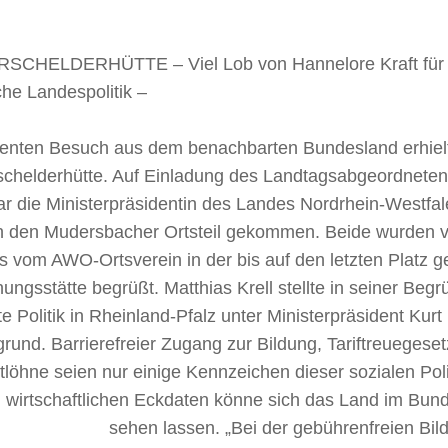
SCHELDERHÜTTE – Viel Lob von Hannelore Kraft für r
che Landespolitik –
enten Besuch aus dem benachbarten Bundesland erhiel
schelderhütte. Auf Einladung des Landtagsabgeordneten 
ar die Ministerpräsidentin des Landes Nordrhein-Westfa
 in den Mudersbacher Ortsteil gekommen. Beide wurden v
s vom AWO-Ortsverein in der bis auf den letzten Platz g
ngsstätte begrüßt. Matthias Krell stellte in seiner Begr
e Politik in Rheinland-Pfalz unter Ministerpräsident Kurt
rund. Barrierefreier Zugang zur Bildung, Tariftreuegese
löhne seien nur einige Kennzeichen dieser sozialen Poli
n wirtschaftlichen Eckdaten könne sich das Land im Bun
sehen lassen.
„Bei der gebührenfreien Bil