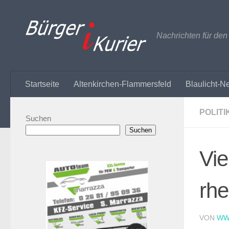
Zum Inhalt springen
Nachrichten für de
Startseite
Altenkirchen-Flammersfeld
Blaulicht-N
POLITI
Suchen
Suchen
Vie
rhe
VON
WW