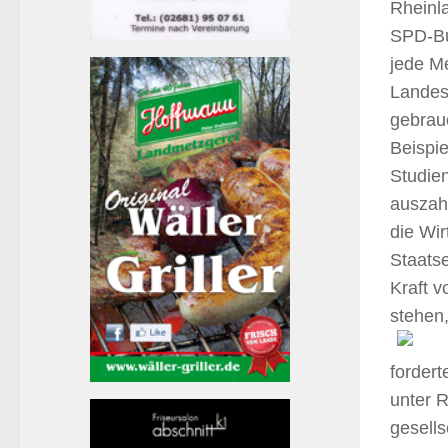
Rheinla
SPD-Bu
jede Me
Landes
gebrau
Beispie
Studien
auszah
die Wir
Staats
Kraft v
stehen,
fordert
unter 
gesells