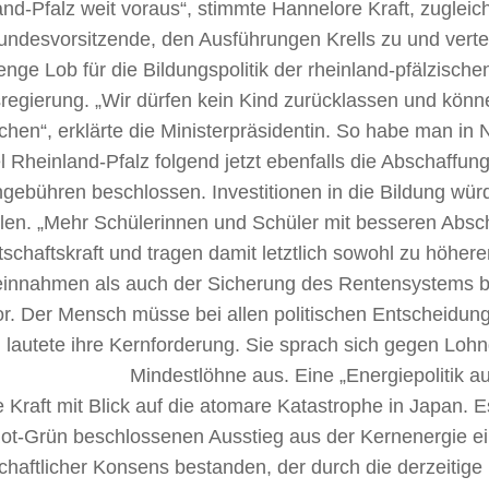
nd-Pfalz weit voraus“, stimmte Hannelore Kraft, zugleich
ndesvorsitzende, den Ausführungen Krells zu und vertei
nge Lob für die Bildungspolitik der rheinland-pfälzische
regierung. „Wir dürfen kein Kind zurücklassen und kön
chen“, erklärte die Ministerpräsidentin. So habe man i
l Rheinland-Pfalz folgend jetzt ebenfalls die Abschaffun
gebühren beschlossen. Investitionen in die Bildung würd
len. „Mehr Schülerinnen und Schüler mit besseren Absc
tschaftskraft und tragen damit letztlich sowohl zu höher
einnahmen als auch der Sicherung des Rentensystems be
or. Der Mensch müsse bei allen politischen Entscheidung
 lautete ihre Kernforderung. Sie sprach sich gegen Loh
Mindestlöhne aus.
Eine „Energiepolitik 
e Kraft mit Blick auf die atomare Katastrophe in Japan.
Rot-Grün beschlossenen Ausstieg aus der Kernenergie e
chaftlicher Konsens bestanden, der durch die derzeitig