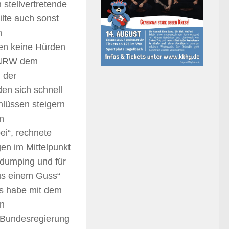
 stellvertretende
lte auch sonst
n
nen keine Hürden
n NRW dem
g der
en sich schnell
hlüssen steigern
en
i“, rechnete
en im Mittelpunkt
ndumping und für
aus einem Guss“
 Es habe mit dem
in
e Bundesregierung