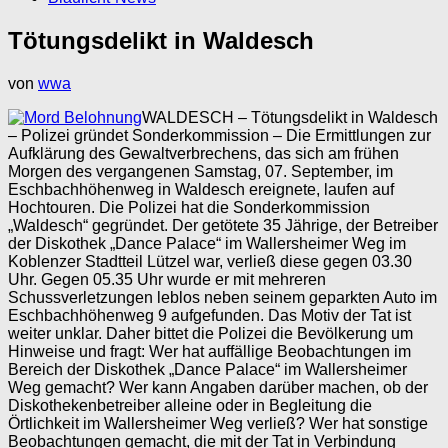
Tötungsdelikt in Waldesch
von
wwa
WALDESCH – Tötungsdelikt in Waldesch
– Polizei gründet Sonderkommission –
Die Ermittlungen zur
Aufklärung des Gewaltverbrechens, das sich am frühen
Morgen des vergangenen Samstag, 07. September, im
Eschbachhöhenweg in Waldesch ereignete, laufen auf
Hochtouren. Die Polizei hat die Sonderkommission
„Waldesch“ gegründet. Der getötete 35 Jährige, der Betreiber
der Diskothek „Dance Palace“ im Wallersheimer Weg im
Koblenzer Stadtteil Lützel war, verließ diese gegen 03.30
Uhr. Gegen 05.35 Uhr wurde er mit mehreren
Schussverletzungen leblos neben seinem geparkten Auto im
Eschbachhöhenweg 9 aufgefunden. Das Motiv der Tat ist
weiter unklar. Daher bittet die Polizei die Bevölkerung um
Hinweise und fragt: Wer hat auffällige Beobachtungen im
Bereich der Diskothek „Dance Palace“ im Wallersheimer
Weg gemacht? Wer kann Angaben darüber machen, ob der
Diskothekenbetreiber alleine oder in Begleitung die
Örtlichkeit im Wallersheimer Weg verließ? Wer hat sonstige
Beobachtungen gemacht, die mit der Tat in Verbindung