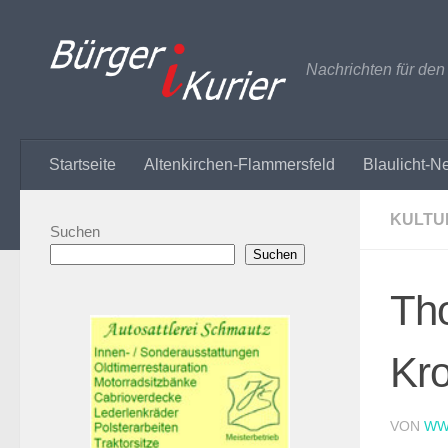
Zum Inhalt springen
Nachrichten für de
Startseite
Altenkirchen-Flammersfeld
Blaulicht-N
KULTU
Suchen
Suchen
Th
Kro
VON
WW