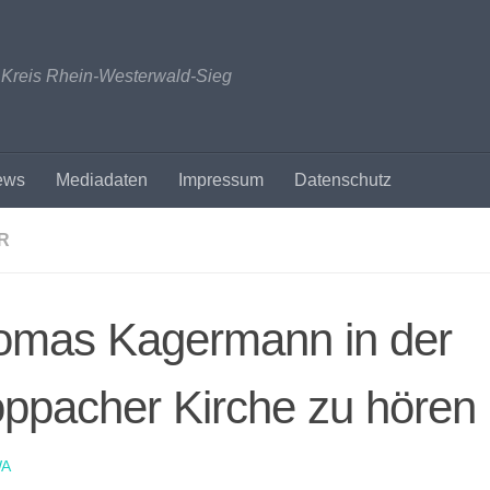
n Kreis Rhein-Westerwald-Sieg
ews
Mediadaten
Impressum
Datenschutz
R
omas Kagermann in der
ppacher Kirche zu hören
A