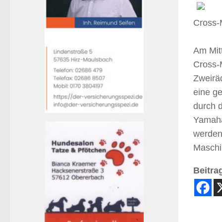
Cross-
Am Mit
Cross-
Zweiräd
eine ge
durch d
Yamaha
werden
Maschin
Beitrag