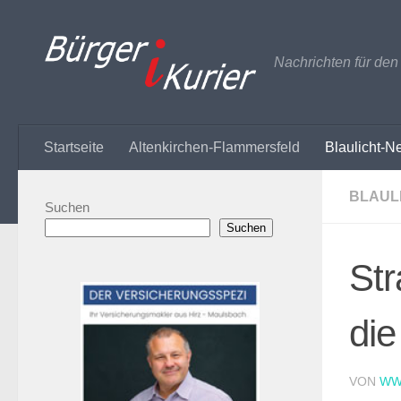
Zum Inhalt springen
Nachrichten für de
Startseite
Altenkirchen-Flammersfeld
Blaulicht-N
BLAUL
Suchen
Suchen
St
die
VON
WW