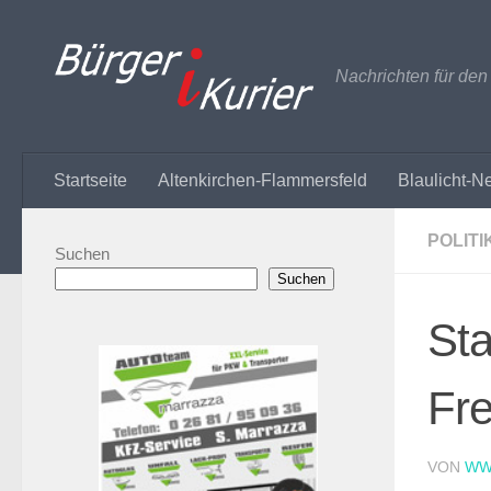
Zum Inhalt springen
Nachrichten für de
Startseite
Altenkirchen-Flammersfeld
Blaulicht-N
POLITI
Suchen
Suchen
Sta
Fre
VON
WW