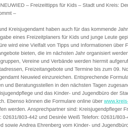
EUWIED – Freizeittipps für Kids – Stadt und Kreis: Der
ommt –
 und Kreisjugendamt haben auch für das kommende Jahr
abe eines Freizeitplaners für Kids und junge Leute gep
re wird eine Vielfalt von Tipps und Informationen über F
ngebote bieten, die im nächsten Jahr organisiert werden
gruppen, Vereine und Verbände werden hiermit aufgeruf
tadressen, Freizeitangebote und Termine bis zum 09. 
ugendamt Neuwied einzureichen. Entsprechende Formul
en und Beratungsstellen in den nächsten Tagen zugesand
eisjugendpflege und das Kinder- und Jugendbüro der St
ich. Ebenso können die Formulare online über
www.kreis
fen werden. Ansprechpartner sind: Kreisjugendpfleger F
n: 02631/803-442 und Desirée Weiß Telefon: 02631/803-
d sowie Andrea Ehrenberg vom Kinder- und Jugendbüro