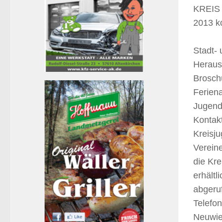
KREIS N
2013 k
Stadt-
Herausg
Broschü
Feriena
Jugend
Kontak
Kreisj
Verein
die Kr
erhältl
abgeru
Telefo
Neuwie