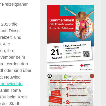
 Freizeitplaner
 2013 die
lant. Diese
reizeit- und
. Alle
en, ihre
November beim
are werden den
t oder sind über
adt Neuwied
-neuwied.de
ranlin Toma
436 beim Kreis
 der Stadt