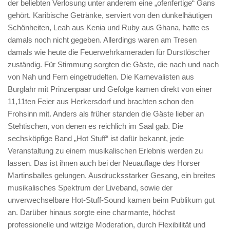
der beliebten Verlosung unter anderem eine „ofenfertige“ Gans
gehört. Karibische Getränke, serviert von den dunkelhäutigen
Schönheiten, Leah aus Kenia und Ruby aus Ghana, hatte es
damals noch nicht gegeben. Allerdings waren am Tresen
damals wie heute die Feuerwehrkameraden für Durstlöscher
zuständig. Für Stimmung sorgten die Gäste, die nach und nach
von Nah und Fern eingetrudelten. Die Karnevalisten aus
Burglahr mit Prinzenpaar und Gefolge kamen direkt von einer
11,11ten Feier aus Herkersdorf und brachten schon den
Frohsinn mit. Anders als früher standen die Gäste lieber an
Stehtischen, von denen es reichlich im Saal gab. Die
sechsköpfige Band „Hot Stuff“ ist dafür bekannt, jede
Veranstaltung zu einem musikalischen Erlebnis werden zu
lassen. Das ist ihnen auch bei der Neuauflage des Horser
Martinsballes gelungen. Ausdrucksstarker Gesang, ein breites
musikalisches Spektrum der Liveband, sowie der
unverwechselbare Hot-Stuff-Sound kamen beim Publikum gut
an. Darüber hinaus sorgte eine charmante, höchst
professionelle und witzige Moderation, durch Flexibilität und