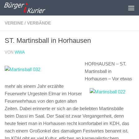
Zum Inhalt springen
VEREINE / VERBÄNDE
ST. Martinsball in Horhausen
VON
WWA
HORHAUSEN – ST.
Martinsball in
Horhausen –
Vor etwas
mehr als einem Jahr erzählte
Feuerwehr Urgestein Elmar im Horser
Feuerwehrhaus von den guten alten
Zeiten. Dabei erinnerte er sich an die beliebten Martinsbälle
beim Dassi im Saal. Der Saal ist zwar Vergangenheit, denn
heute feiert man in Horhausen recht komfortabel im KDH, das
nach einem Großonkel des damaligen Festwirtes benannt ist.
Im KDH gibt es viel Kultur, etliches an karnevalistischem