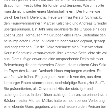
Brauchtum, Festivitäten für Kinder und Senioren. Warum sollte
man da nicht wieder einen Martinsball feiern. Der Funke war
gleich bei Frank Diefenthal, Feuerwehrfrau Kerstin Schmuck,
den Feuerwehrmännern Marcel Kalscheid und Andreas Grendel
übergesprungen. Ein Jahr lang organisierte die Gruppe eins des
Löschzuges Horhausen mit Gruppenleiter Frank Diefenthal den
neuaufgelegten Event. In vielen Stunden wurde geplant, gesägt
und angestrichen. Für die Deko zeichnete sich Feuerwehrfrau
Kerstin Schmuck verantwortlich. Ihre kreative Seite lebte sie voll
aus. Demzufolge erwartete eine ansprechende Deko mit toller
Beleuchtung die anströmenden Gäste , die mit einem Glas Sekt
im Foyer des Kaplan-Dasbach-Haus empfangen wurden. Es
war fast wie früher. Es gab gute Livemusik von der, aus dem
Limburger Raum stammenden, sechsköpfige Band „Hot Stuff“.
Sie präsentierten, als Coverband Hits der siebziger und
achtziger Jahre. In den frühen achtziger Jahren, so erinnert sich
Bäckermeister Michael Müller, hatte es noch bei der Verlosung
eine lebende Gans gegeben, während heute zu den Preisen bei