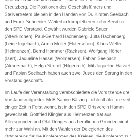
Creutzberg. Die Positionen des Geschäftsführers und
Stellvertreters bleiben in den Händen von Dr. Kirsten Seelbach
und Frank Schneider. Weiterhin komplettieren zehn Beisitzer
den SPD Vorstand. Gewählt wurden Gabriele Sauer
(Altenkirchen), Paul-Gerhard Hachenberg, Jutta Hachenberg
(beide Ingelbach), Armin Müller (Fluterschen), Klaus Weller
(Helmenzen), Bernd Hommer (Racksen), Wolfgang Hörter
(Isert), Jaqueline Hassel (Wölmersen), Fabian Seelbach
(Almersbach), Helga Strobel (Hilgenroth). Mit Jaqueline Hassel
und Fabian Seelbach haben auch zwei Jusos den Sprung in den
Vorstand geschafft.
Im Laufe der Veranstaltung verabschiedete die Vorsitzende drei
Vorstandsmitglieder. MdB Sabine Bätzing-Lichtenthäler, die seit
einiger Zeit in Forst wohnt, ist in den SPD Ortsverein Hamm
gewechselt. Gottfried Klingler aus Helmenzen trat aus
Altersgründen und Olaf Dönges aus beruflichen Gründen nicht
mehr zur Wahl an. Mit den Wahlen der Delegierten des
Ortsvereins für die Konferenzen des Kreises, die Konferenz zur