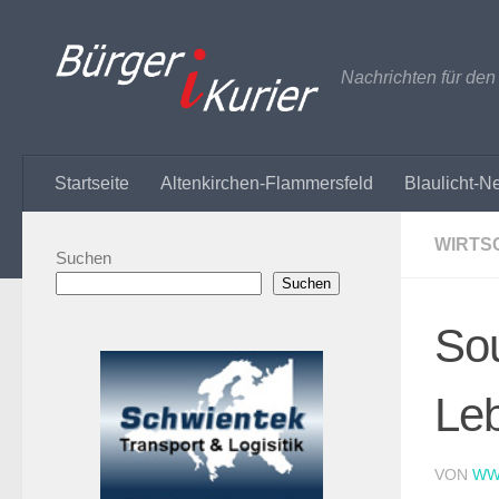
Zum Inhalt springen
Nachrichten für de
Startseite
Altenkirchen-Flammersfeld
Blaulicht-N
WIRTS
Suchen
Suchen
Sou
Le
VON
WW