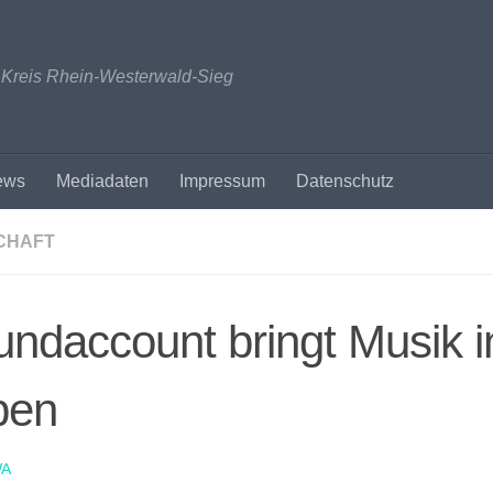
n Kreis Rhein-Westerwald-Sieg
ews
Mediadaten
Impressum
Datenschutz
CHAFT
ndaccount bringt Musik i
ben
A