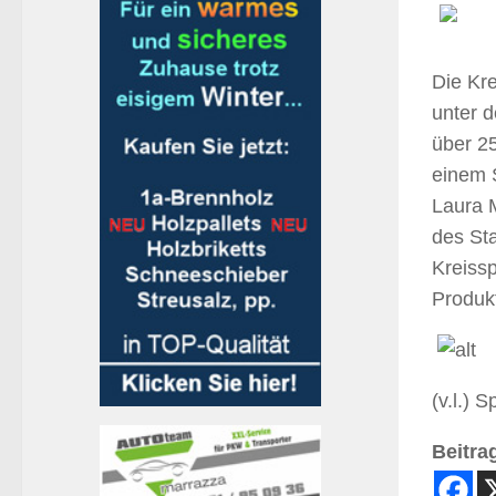
Die Kre
unter 
über 25
einem S
Laura 
des St
Kreiss
Produkt
(v.l.)
Beitrag