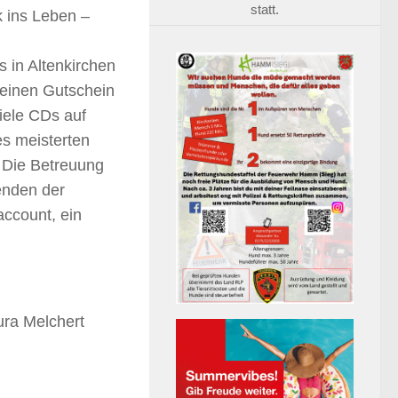
statt.
 ins Leben –
 in Altenkirchen
 einen Gutschein
viele CDs auf
es meisterten
 Die Betreuung
enden der
ccount, ein
ura Melchert