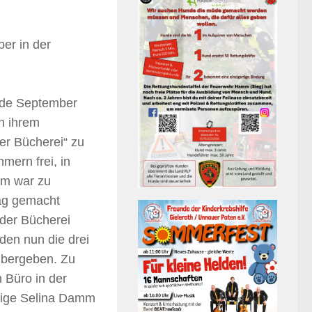
er in der
nde September
n ihrem
er Bücherei“ zu
mern frei, in
ium war zu
Tag gemacht
 der Bücherei
den nun die drei
übergeben. Zu
 Büro in der
hrige Selina Damm