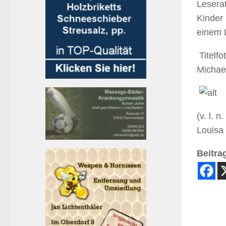
Lesera
Kinder
einem 
Titelf
Michae
(v. l. 
Louisa 
Beitrag