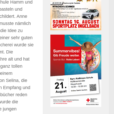
schule Hamm und
basteln und
childert. Anne
 musste nämlich
die Idee zu
einer sehr guten
ücherei wurde sie
nt. Die
hre alt und hat
ganz tollen
 einem
n Selina, die
 in Empfang und
sbücher reden
wurde die
e jungen