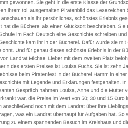
mm gewonnen. Sie geht in die erste Klasse der Grund
en ihrem toll ausgemalten Piratenbild das Lesezeichen 
anschauen als ihr persönliches, schönstes Erlebnis ges
 hat die Bücherei als einen Glücksort beschrieben. Sie
 Schule im Fach Deutsch eine Geschichte schreiben und 
Geschichte kam ihr in der Bücherei. Dafür wurde sie mit 
lohnt. Und für genau dieses schönste Erlebnis in der B
von Landrat Michael Lieber mit dem zweiten Platz beloh
rin des ersten Preises ist Louisa Fuchs. Sie ist zehn Ja
lebnisse beim Piratenfest in der Bücherei Hamm in einer 
eschichte mit Legende und Erklärungen festgehalten. In
ssanten Gespräch nahmen Louisa, Anne und die Mutter vo
erkrankt war, die Preise im Wert von 50; 30 und 15 €uro
n anschließend noch mit dem Landrat über ihre Liebling
ragen, was ein Landrat überhaupt für Aufgaben hat. So 
rung zu einem spannenden Besuch im Kreishaus und di