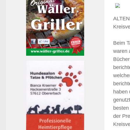
ALTENK
Kreisv
Beim T
waren a
Bücher
bericht
welcher
berich
haben 
genutzt
besten
der Pre
Kreisve