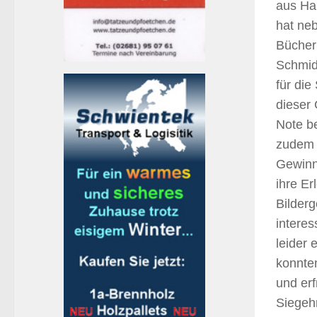
aus Ha
hat neb
Bücher 
Schmidt
für die
dieser 
Note be
zudem 
Gewinne
ihre Er
Bilderg
intere
leider 
konnte
und erf
Siegeh