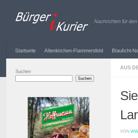
Zum Inhalt springen
Nachrichten für de
Startseite
Altenkirchen-Flammersfeld
Blaulicht-N
AUS D
Suchen
Suchen
Sie
Lan
VON
WW