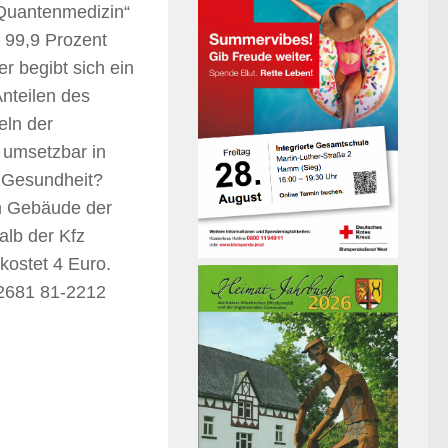
„Quantenmedizin“
u 99,9 Prozent
r begibt sich ein
nteilen des
eln der
 umsetzbar in
e Gesundheit?
im Gebäude der
alb der Kfz
kostet 4 Euro.
02681 81-2212