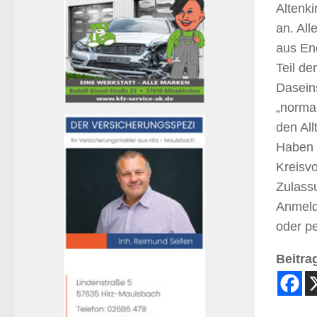
Altenk
an. All
aus Ene
Teil de
Daseins
„normal
den Al
Haben 
Kreisvo
Zulassu
Anmeld
oder pe
Beitrag