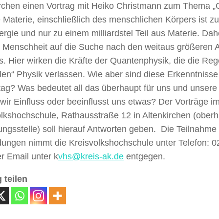
irchen einen Vortrag mit Heiko Christmann zum Thema 
e Materie, einschließlich des menschlichen Körpers ist z
rgie und nur zu einem milliardstel Teil aus Materie. Dahe
r Menschheit auf die Suche nach den weitaus größeren A
. Hier wirken die Kräfte der Quantenphysik, die die Reg
en“ Physik verlassen. Wie aber sind diese Erkenntnisse
ltag? Was bedeutet all das überhaupt für uns und unser
wir Einfluss oder beeinflusst uns etwas? Der Vorträge 
lkshochschule, Rathausstraße 12 in Altenkirchen (oberh
ngsstelle) soll hierauf Antworten geben. Die Teilnahme 
ungen nimmt die Kreisvolkshochschule unter Telefon: 
r Email unter k
vhs@kreis-ak.de
entgegen.
 teilen