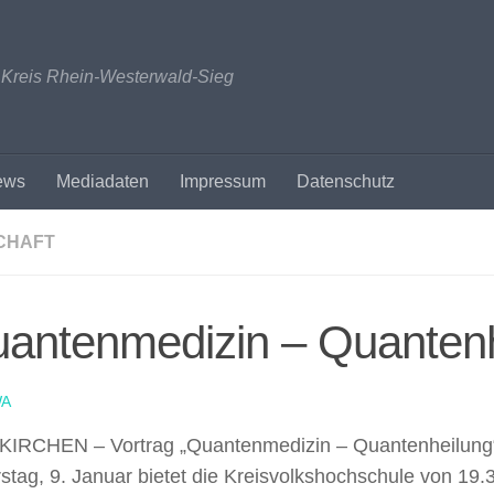
n Kreis Rhein-Westerwald-Sieg
ews
Mediadaten
Impressum
Datenschutz
CHAFT
antenmedizin – Quantenh
A
IRCHEN – Vortrag „Quantenmedizin – Quantenheilung
tag, 9. Januar bietet die Kreisvolkshochschule von 19.3