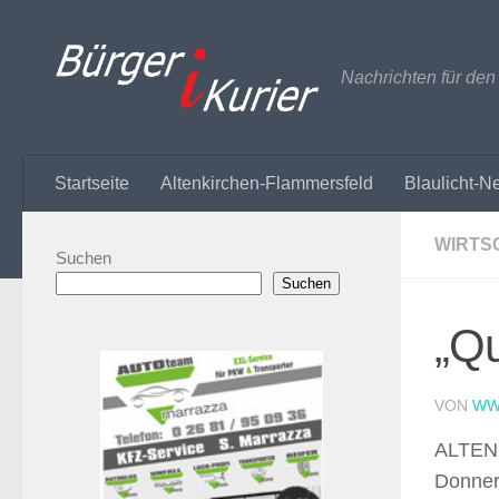
Zum Inhalt springen
Nachrichten für de
Startseite
Altenkirchen-Flammersfeld
Blaulicht-N
WIRTS
Suchen
Suchen
„Qu
VON
WW
ALTENK
Donners