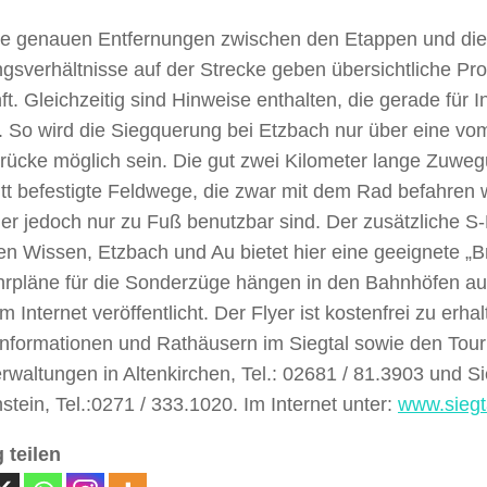
ie genauen Entfernungen zwischen den Etappen und die
gsverhältnisse auf der Strecke geben übersichtliche Pro
t. Gleichzeitig sind Hinweise enthalten, die gerade für In
. So wird die Siegquerung bei Etzbach nur über eine vom
rücke möglich sein. Die gut zwei Kilometer lange Zuwegu
itt befestigte Feldwege, die zwar mit dem Rad befahren
iner jedoch nur zu Fuß benutzbar sind. Der zusätzliche 
n Wissen, Etzbach und Au bietet hier eine geeignete „Brü
hrpläne für die Sonderzüge hängen in den Bahnhöfen aus
m Internet veröffentlicht. Der Flyer ist kostenfrei zu erhal
informationen und Rathäusern im Siegtal sowie den Touri
rwaltungen in Altenkirchen, Tel.: 02681 / 81.3903 und S
stein, Tel.:0271 / 333.1020. Im Internet unter:
www.siegta
 teilen