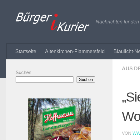
Zum Inhalt springen
Nachrichten für de
Startseite
Altenkirchen-Flammersfeld
Blaulicht-N
AUS D
Suchen
Suchen
„Si
Wo
VON
WW