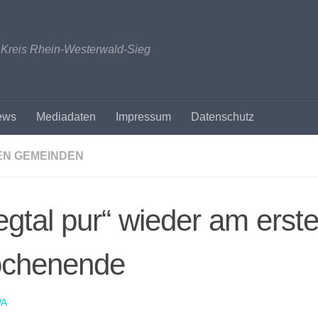
n Kreis Rhein-Westerwald-Sieg
ews
Mediadaten
Impressum
Datenschutz
EN GEMEINDEN
egtal pur“ wieder am erste
chenende
A