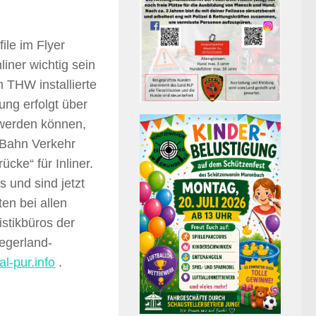
file im Flyer
liner wichtig sein
 THW installierte
ng erfolgt über
 werden können,
S-Bahn Verkehr
cke“ für Inliner.
 und sind jetzt
ten bei allen
stikbüros der
iegerland-
l-pur.info
.