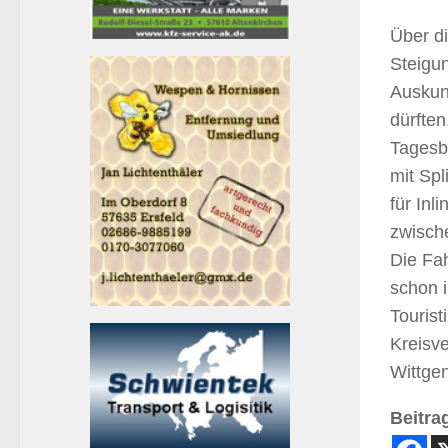
Über d
Steigun
Auskunf
dürften
Tagesb
mit Spl
für Inl
zwische
Die Fa
schon i
Tourist
Kreisve
Wittgen
Beitrag