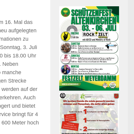
um 16. Mal das
 neu aufgelegten
ormationen zu
Sonntag, 3. Juli
00 bis 18.00 Uhr
t. Neben
so manche
gen Strecke
 werden auf der
erkehren. Auch
gert und bietet
vice bringt für 4
r 600 Meter hoch