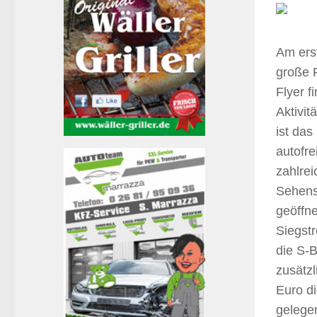
Am erst
große R
Flyer f
Aktivit
ist das
autofre
zahlre
Sehens
geöffn
Siegst
die S-B
zusätzl
Euro d
gelege