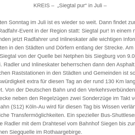
KREIS – „Siegtal pur“ in Juli –
en Sonntag im Juli ist es wieder so weit. Dann findet z
adfahr-Event in der Region statt: Siegtal pur! In einem
inden jetzt Radfahrer und Inlineskater alle wichtigen Inf
äten in den Städten und Dörfern entlang der Strecke. Am 
 Siegtal von der Quelle bei Netphen bis Siegburg von 9.
i. Radler und Inlineskater beherrschen dann den Asphal
ichen Raststationen in den Städten und Gemeinden ist 
würdigkeit extra für diesen Tag an der rund 130 Km lan
et. Von der Deutschen Bahn und den Verkehrsverbünden
recke neben den Regelzügen zwei Sonderzüge im Takt v
ahn (S12) Köln-Au wird für diesen Tag bis Wissen verlän
iche Transfermöglichkeiten. Ein spezieller Bus-Shuttleser
ie Radler mit dem Drahtesel vom Bahnhof Siegen bis zu
nen Siegquelle im Rothaargebirge.