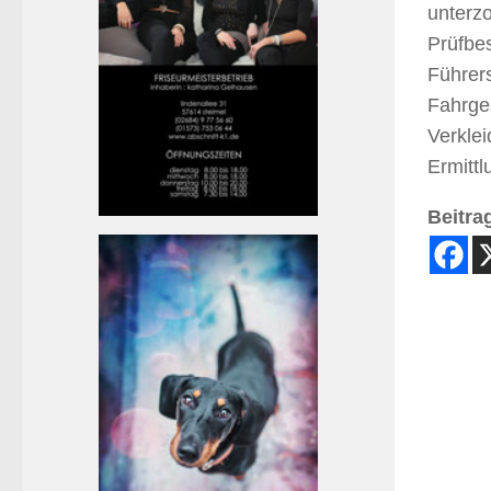
unterz
Prüfbe
Führers
Fahrge
Verklei
Ermittl
Beitrag