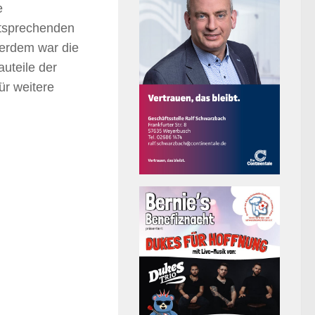
e
ntsprechenden
ßerdem war die
uteile der
ür weitere