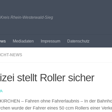
n Kreis Rhein-Westerwald-Sieg
ews
Mediadaten
Impressum
Datenschutz
ICHT-NEWS
izei stellt Roller sicher
A
IRCHEN – Fahren ohne Fahrerlaubnis –
In der Bahnho
rchen wurde der Fahrer eines 50 ccm Rollers einer Verk