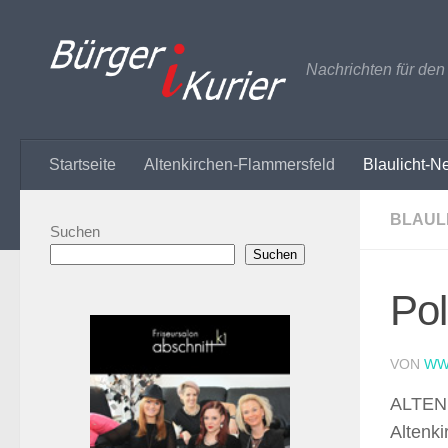
Zum Inhalt springen
Nachrichten für de
Startseite
Altenkirchen-Flammersfeld
Blaulicht-N
BLAUL
Suchen
Suchen
Pol
VON
WW
ALTENK
Altenki