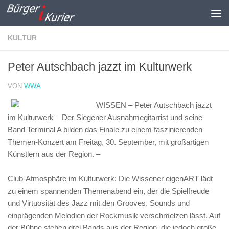
Zum Inhalt springen
KULTUR
Peter Autschbach jazzt im Kulturwerk
VON
WWA
WISSEN – Peter Autschbach jazzt
im Kulturwerk – Der Siegener Ausnahmegitarrist und seine
Band Terminal A bilden das Finale zu einem faszinierenden
Themen-Konzert am Freitag, 30. September, mit großartigen
Künstlern aus der Region. –
Club-Atmosphäre im Kulturwerk: Die Wissener eigenART lädt
zu einem spannenden Themenabend ein, der die Spielfreude
und Virtuosität des Jazz mit den Grooves, Sounds und
einprägenden Melodien der Rockmusik verschmelzen lässt. Auf
der Bühne stehen drei Bands aus der Region, die jedoch große