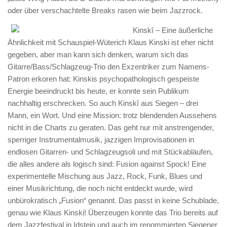
oder über verschachtelte Breaks rasen wie beim Jazzrock.
Kinskî – Eine äußerliche
Ähnlichkeit mit Schauspiel-Wüterich Klaus Kinski ist eher nicht
gegeben, aber man kann sich denken, warum sich das
Gitarre/Bass/Schlagzeug-Trio den Exzentriker zum Namens-
Patron erkoren hat: Kinskis psychopathologisch gespeiste
Energie beeindruckt bis heute, er konnte sein Publikum
nachhaltig erschrecken. So auch Kinskî aus Siegen – drei
Mann, ein Wort. Und eine Mission: trotz blendenden Aussehens
nicht in die Charts zu geraten. Das geht nur mit anstrengender,
sperriger Instrumentalmusik, jazzigen Improvisationen in
endlosen Gitarren- und Schlagzeugsoli und mit Stückabläufen,
die alles andere als logisch sind: Fusion against Spock! Eine
experimentelle Mischung aus Jazz, Rock, Funk, Blues und
einer Musikrichtung, die noch nicht entdeckt wurde, wird
unbürokratisch „Fusion“ genannt. Das passt in keine Schublade,
genau wie Klaus Kinski! Überzeugen konnte das Trio bereits auf
dem Jazzfestival in Idstein und auch im renommierten Siegener