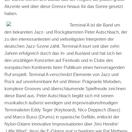
Akzente weit über diese Grenze hinaus für das Genre gesetzt
haben.
Terminal A ist die Band um
den bekannten Jazz- und Rockgitarristen Peter Autschbach, der
zu den interessantesten und vielseitigsten Interpreten der
deutschen Jazz-Szene zählt. Terminal A tourt seit über zehn
Jahren erfolgreich durch das In- und Ausland und hat sich bei
den unzähligen Konzerten auf Festivals und in Clubs des
europäischen Kontinents beim Publikum einen hervorragenden
Ruf erspielt. Terminal A verschmilzt Elemente von Jazz und
Rock auf unverkennbare Art und Weise: Prägnante Melodien,
komplexe Grooves und überschäumende Spielfreude zeichnen
diese Band aus. Peter Autschbach begibt sich mit seinen
musikalisch äußerst wendigen und improvisationsfreudigen
Terminalisten Eddy Teger (Keyboard), Nico Deppisch (Bass)
und Marco Bussi (Drums) in spanische Gefilde, entlockt der
Nylon-Gitarre innovative Improvisationen über Jimi Hendrix‘
„Little Wing“, lässt die E-Gitarre mal schwelgen wie Pat Metheny