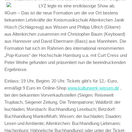
LYZ legte es eine erstklassige Show ab.
4Gum – Das ist die neue Formation um die vor Ort bestens
bekannten Lehrkräfte der Kreismusikschule Altenkirchen Janik
Hüsch (Schlagzeug) aus Wissen und Philipp Ullrich (Gitarre)
aus Altenkirchen zusammen mit Christopher Baum (Keyboard)
aus Hannover und David Ebermann (Bass) aus Mannheim. Die
Formation hat sich im Rahmen des international renommierten
„Pop-Kurses“ der Hochschule Hamburg u.a. mit Curt Cress und
Peter Weihe gefunden und präsentiert nun die beeindruckenden
Ergebnisse.
Einlass: 19 Uhr, Beginn: 20 Uhr. Tickets gibt’s für 12,- Euro,
ermäßigt 9 Euro im Online-Shop
www.kulturwerk-wissen.de
,
bei den bekannten Vorverkaufsstellen (Siegen: Reisewelt
Trupbach, Siegener Zeitung, Die Tintenpatrone; Waldbröl: der
buchladen; Morsbach: Buchhandlung Lesebuch; Betzdorf:
Buchhandlung MankelMuth; Wissen: der buchladen; Daaden:
Lesen und Ambiente; Altenkirchen: Buchhandlung Liebmann;
Hachenburg: Hähnelsche Buchhandlung) oder unter der Ticket-