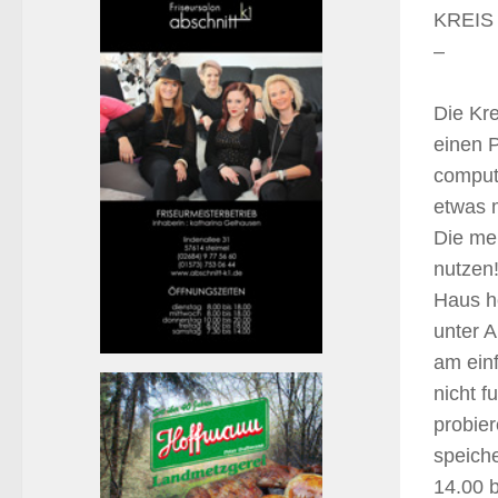
KREIS 
–
Die Kr
einen 
compute
etwas 
Die me
nutzen
Haus hö
unter A
am einf
nicht 
probier
speiche
14.00 