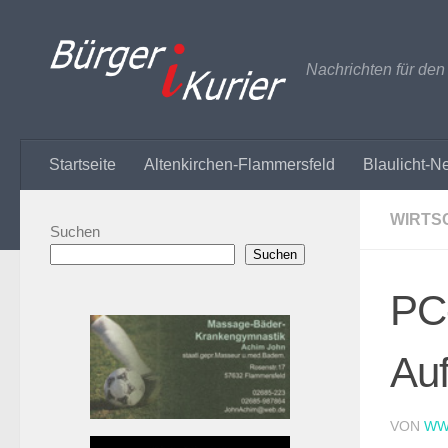
Zum Inhalt springen
Nachrichten für de
Startseite
Altenkirchen-Flammersfeld
Blaulicht-N
WIRTS
Suchen
Suchen
PC
Au
VON
WW