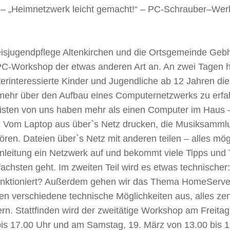
– „Heimnetzwerk leicht gemacht!“ – PC-Schrauber–Werk
eisjugendpflege Altenkirchen und die Ortsgemeinde Geb
PC-Workshop der etwas anderen Art an. An zwei Tagen 
rinteressierte Kinder und Jugendliche ab 12 Jahren die
mehr über den Aufbau eines Computernetzwerks zu erfahr
isten von uns haben mehr als einen Computer im Haus 
! Vom Laptop aus über`s Netz drucken, die Musiksammlu
ren. Dateien über`s Netz mit anderen teilen – alles mögl
nleitung ein Netzwerk auf und bekommt viele Tipps und 
achsten geht. Im zweiten Teil wird es etwas technischer
funktioniert? Außerdem gehen wir das Thema HomeServe
en verschiedene technische Möglichkeiten aus, alles zen
rn. Stattfinden wird der zweitätige Workshop am Freitag
bis 17.00 Uhr und am Samstag, 19. März von 13.00 bis 1