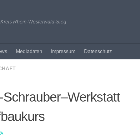
n Kreis Rhein-Westerwald-Sieg
ews
Mediadaten
Impressum
Datenschutz
CHAFT
-Schrauber–Werkstatt
fbaukurs
A