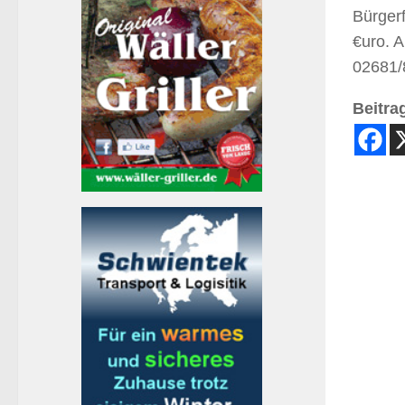
Bürger
€uro. A
02681/
Beitrag