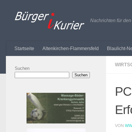
Zum Inhalt springen
Nachrichten für de
Startseite
Altenkirchen-Flammersfeld
Blaulicht-N
WIRTS
Suchen
Suchen
PC 
Erf
VON
WW