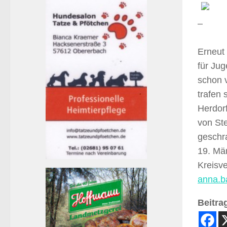
–
Erneut
für Ju
schon v
trafen 
Herdorf
von St
geschr
19. Mä
Kreisve
anna.b
Beitrag