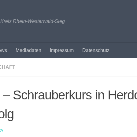
n Kreis Rhein-Westerwald-Sieg
ews
Mediadaten
Impressum
Datenschutz
CHAFT
– Schrauberkurs in Herdo
olg
A