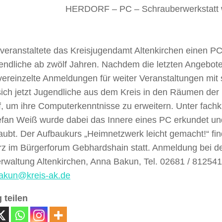
HERDORF – PC – Schrauberwerkstatt w
 veranstaltete das Kreisjugendamt Altenkirchen einen P
gendliche ab zwölf Jahren. Nachdem die letzten Angebot
ereinzelte Anmeldungen für weiter Veranstaltungen mit 
sich jetzt Jugendliche aus dem Kreis in den Räumen der
, um ihre Computerkenntnisse zu erweitern. Unter fachk
efan Weiß wurde dabei das Innere eines PC erkundet un
aubt. Der Aufbaukurs „Heimnetzwerk leicht gemacht!“ fi
rz im Bürgerforum Gebhardshain statt. Anmeldung bei d
rwaltung Altenkirchen, Anna Bakun, Tel. 02681 / 812541
akun@kreis-ak.de
 teilen