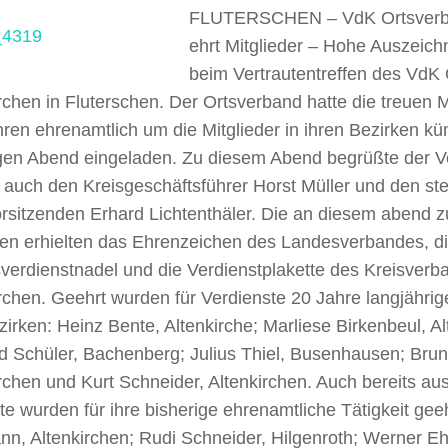
FLUTERSCHEN – VdK Ortsverba
ehrt Mitglieder –
Hohe Auszeich
beim Vertrautentreffen des VdK
rchen in Fluterschen. Der Ortsverband hatte die treuen Mit
hren ehrenamtlich um die Mitglieder in ihren Bezirken 
igen Abend eingeladen. Zu diesem Abend begrüßte der V
auch den Kreisgeschäftsführer Horst Müller und den ste
orsitzenden Erhard Lichtenthäler. Die an diesem abend 
en erhielten das Ehrenzeichen des Landesverbandes, d
verdienstnadel und die Verdienstplakette des Kreisverb
rchen. Geehrt wurden für Verdienste 20 Jahre langjährig
irken: Heinz Bente, Altenkirche; Marliese Birkenbeul, Al
d Schüler, Bachenberg; Julius Thiel, Busenhausen; Brun
rchen und Kurt Schneider, Altenkirchen. Auch bereits a
te wurden für ihre bisherige ehrenamtliche Tätigkeit gee
n, Altenkirchen; Rudi Schneider, Hilgenroth; Werner Eh