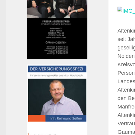
Altenki
seit Ja
gesell
Nolden 
Kreisv
Person
Landes
Altenki
den Bez
Manfre
Altenki
Vertrau
Gauman