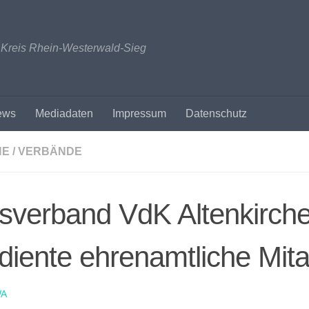
n Kreis Rhein-Westerwald-Sieg
ews
Mediadaten
Impressum
Datenschutz
NE / VERBÄNDE
sverband VdK Altenkirche
diente ehrenamtliche Mita
A