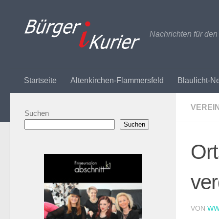
Zum Inhalt springen
Nachrichten für de
Startseite
Altenkirchen-Flammersfeld
Blaulicht-N
VEREI
Suchen
Suchen
Ort
ver
VON
WW