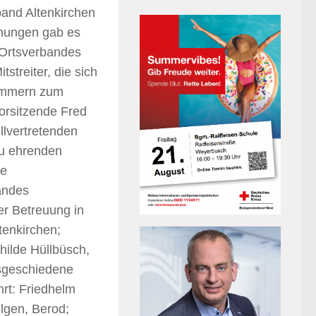
nd Altenkirchen
nungen gab es
 Ortsverbandes
streiter, die sich
kümmern zum
orsitzende Fred
llvertretenden
zu ehrenden
ie
andes
er Betreuung in
tenkirchen;
hilde Hüllbüsch,
usgeschiedene
hrt: Friedhelm
lgen, Berod;