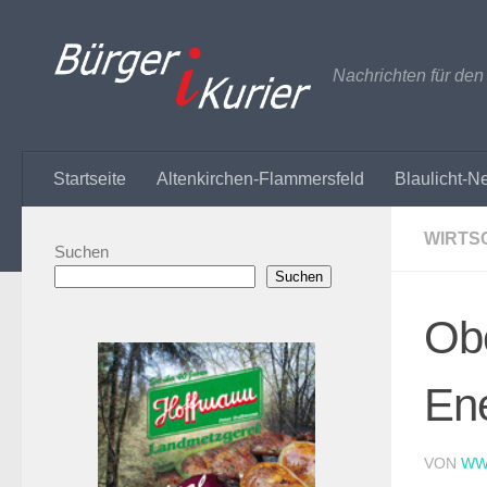
Zum Inhalt springen
Nachrichten für de
Startseite
Altenkirchen-Flammersfeld
Blaulicht-N
WIRTS
Suchen
Suchen
Ob
En
VON
WW