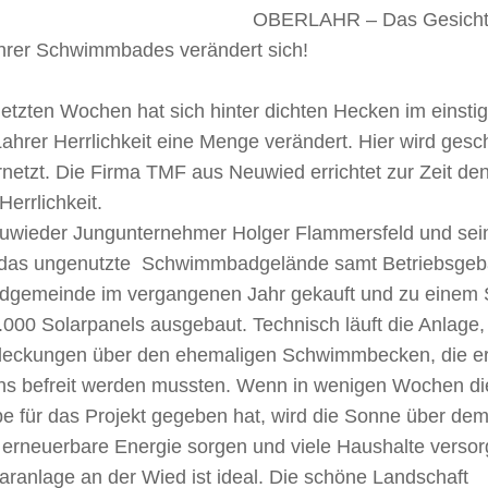
OBERLAHR – Das Gesicht
hrer Schwimmbades verändert sich!
 letzten Wochen hat sich hinter dichten Hecken im eins
Lahrer Herrlichkeit eine Menge verändert. Hier wird gesc
netzt. Die Firma TMF aus Neuwied errichtet zur Zeit de
Herrlichkeit.
uwieder Jungunternehmer Holger Flammersfeld und sein
das ungenutzte Schwimmbadgelände samt Betriebsgeb
dgemeinde im vergangenen Jahr gekauft und zu einem S
000 Solarpanels ausgebaut. Technisch läuft die Anlage,
deckungen über den ehemaligen Schwimmbecken, die er
s befreit werden mussten. Wenn in wenigen Wochen d
e für das Projekt gegeben hat, wird die Sonne über dem
erneuerbare Energie sorgen und viele Haushalte verso
aranlage an der Wied ist ideal. Die schöne Landschaft