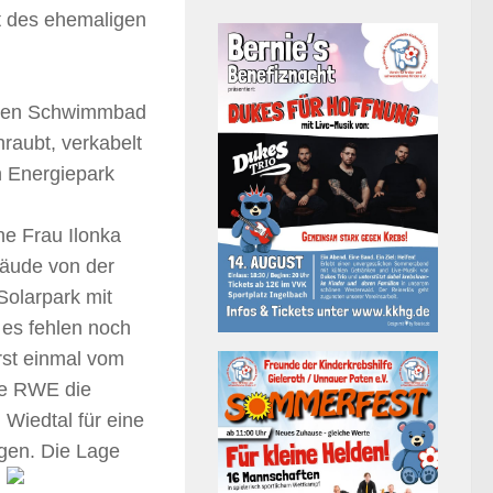
 des ehemaligen
tigen Schwimmbad
hraubt, verkabelt
n Energiepark
e Frau Ilonka
äude von der
olarpark mit
 es fehlen noch
st einmal vom
ie RWE die
 Wiedtal für eine
rgen.
Die Lage