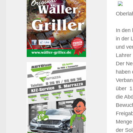
Oberla
In den
in der 
und ver
Lahrer 
Der Ne
haben 
Verban
über 1.
die Ab
Bewuch
Freigab
Menge 
der Sol