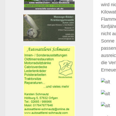
wird ni
Kilowat
Flammer
fünfjä
nicht 
Sonne m
passend
ausreic
die Ver
Erneue