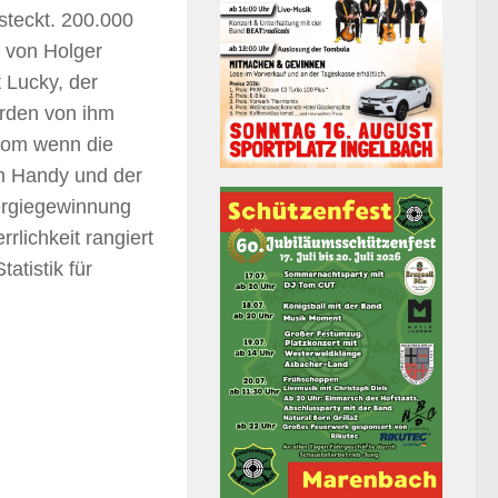
rsteckt. 200.000
r von Holger
 Lucky, der
erden von ihm
trom wenn die
em Handy und der
nergiegewinnung
lichkeit rangiert
atistik für