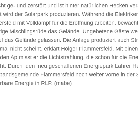
cht ge- und zerstört und ist hinter natürlichen Hecken ve
t wird der Solarpark produzieren. Während die Elektrike
sfeld mit Volldampf für die Eröffnung arbeiten, bewacht
hrige Mischlingsrüde das Gelände. Ungebetene Gäste w
auf das Gelände gelassen. Die Anlage produziert auch S
al nicht scheint, erklärt Holger Flammersfeld. Mit ein
en Ap misst er die Lichtstrahlung, die schon für die E
ht. Durch den neu geschaffenen Energiepark Lahrer Herr
bandsgemeinde Flammersfeld noch weiter vorne in der St
rbare Energie in RLP. (mabe)