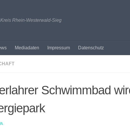
n Kreis Rhein-Westerwald-Sieg
ews
Mediadaten
Impressum
Datenschutz
CHAFT
erlahrer Schwimmbad wi
ergiepark
A