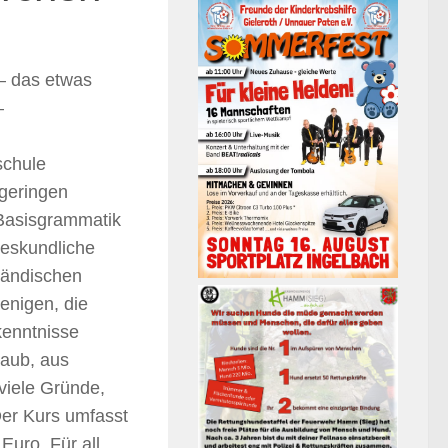
– das etwas
–
schule
 geringen
Basisgrammatik
deskundliche
rländischen
jenigen, die
kenntnisse
laub, aus
viele Gründe,
Der Kurs umfasst
Euro. Für all