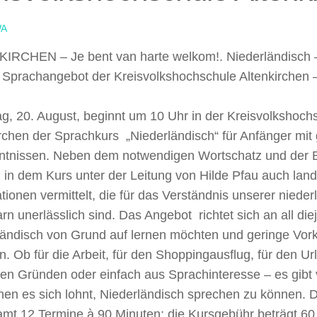
A
IRCHEN – Je bent van harte welkom!. Niederländisch 
 Sprachangebot der Kreisvolkshochschule Altenkirchen 
g, 20. August, beginnt um 10 Uhr in der Kreisvolkshoch
rchen der Sprachkurs „Niederländisch“ für Anfänger mit
ntnissen. Neben dem notwendigen Wortschatz und der 
 in dem Kurs unter der Leitung von Hilde Pfau auch lan
tionen vermittelt, die für das Verständnis unserer niede
n unerlässlich sind. Das Angebot richtet sich an all die
ländisch von Grund auf lernen möchten und geringe Vor
n. Ob für die Arbeit, für den Shoppingausflug, für den Ur
ren Gründen oder einfach aus Sprachinteresse – es gibt 
nen es sich lohnt, Niederländisch sprechen zu können. 
mt 12 Termine à 90 Minuten; die Kursgebühr beträgt 60 