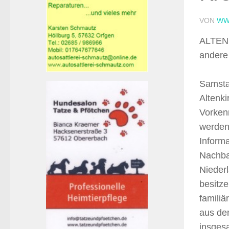
VON
WW
ALTENK
andere
Samsta
Altenki
Vorken
werden
Informa
Nachbar
Nieder
besitze
familiä
aus de
insgesa