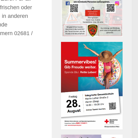
ffrischen oder
e in anderen
nde
mmern 02681 /