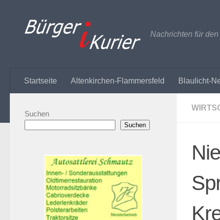
Zum Inhalt springen
Nachrichten für de
Startseite
Altenkirchen-Flammersfeld
Blaulicht-N
WIRTS
Suchen
Suchen
Nie
Sp
Kre