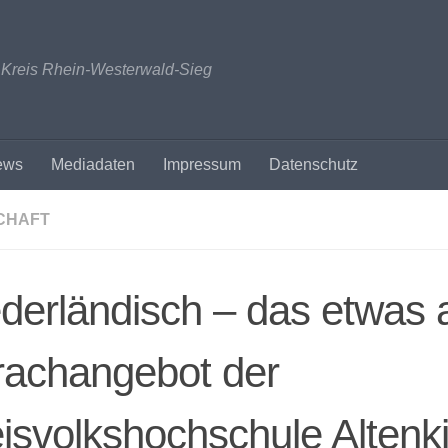
n Kreis Rhein-Westerwald-Sieg
ews
Mediadaten
Impressum
Datenschutz
CHAFT
derländisch – das etwas 
rachangebot der
isvolkshochschule Altenk