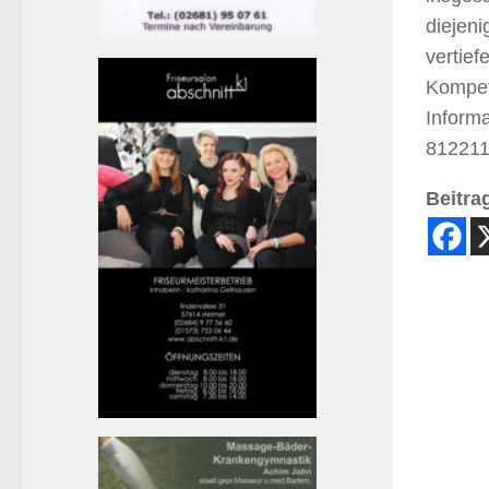
diejeni
vertief
Kompet
Inform
812211
Beitrag