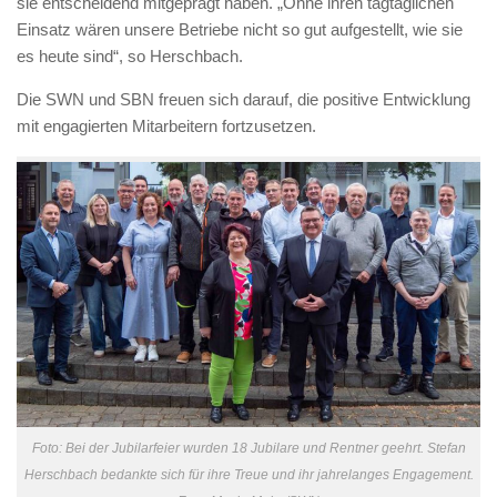
sie entscheidend mitgeprägt haben. „Ohne ihren tagtäglichen
Einsatz wären unsere Betriebe nicht so gut aufgestellt, wie sie
es heute sind“, so Herschbach.
Die SWN und SBN freuen sich darauf, die positive Entwicklung
mit engagierten Mitarbeitern fortzusetzen.
Foto: Bei der Jubilarfeier wurden 18 Jubilare und Rentner geehrt. Stefan
Herschbach bedankte sich für ihre Treue und ihr jahrelanges Engagement.