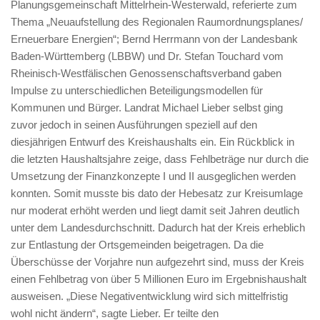
Planungsgemeinschaft Mittelrhein-Westerwald, referierte zum
Thema „Neuaufstellung des Regionalen Raumordnungsplanes/
Erneuerbare Energien“; Bernd Herrmann von der Landesbank
Baden-Württemberg (LBBW) und Dr. Stefan Touchard vom
Rheinisch-Westfälischen Genossenschaftsverband gaben
Impulse zu unterschiedlichen Beteiligungsmodellen für
Kommunen und Bürger. Landrat Michael Lieber selbst ging
zuvor jedoch in seinen Ausführungen speziell auf den
diesjährigen Entwurf des Kreishaushalts ein. Ein Rückblick in
die letzten Haushaltsjahre zeige, dass Fehlbeträge nur durch die
Umsetzung der Finanzkonzepte I und II ausgeglichen werden
konnten. Somit musste bis dato der Hebesatz zur Kreisumlage
nur moderat erhöht werden und liegt damit seit Jahren deutlich
unter dem Landesdurchschnitt. Dadurch hat der Kreis erheblich
zur Entlastung der Ortsgemeinden beigetragen. Da die
Überschüsse der Vorjahre nun aufgezehrt sind, muss der Kreis
einen Fehlbetrag von über 5 Millionen Euro im Ergebnishaushalt
ausweisen. „Diese Negativentwicklung wird sich mittelfristig
wohl nicht ändern“, sagte Lieber. Er teilte den