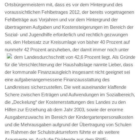
Ortsbürgermeistern mit, dass es vor dem Hintergrund des
voraussichtlichen Fehlbetrages 2012, der bereits vorgetragenen
Fehlbeträge aus Vorjahren und vor dem Hintergrund der
übertragenen Aufgaben und Kostensteigerungen im Bereich der
Sozial- und Jugendhilfe erforderlich und rechtlich gezwungen
sei, den Hebesatz zur Kreisumlage von bisher 40 Prozent auf
nunmehr 42 Prozent anzuheben, der damit immer noch unter
dem Landesdurchschnitt von 42,6 Prozent liegt.
Als Gründe
für die Verschlechterung der Haushaltslage nannte Lieber, dass
der kommunale Finanzausgleich insgesamt nicht geeignet sei
eine aufgabenangemessene Finanzausstattung des
Landkreises sicherzustellen. Die weit auseinander klaffende
Schere zwischen Erträgen und Aufwendungen im Sozialbereich,
die „Deckelung“ der Kostenerstattungen des Landes zu den
Hilfen zur Erziehung ab dem Jahr 2003, sowie der enorme
Ausgabenzuwachs im Bereich der Kindergartenpersonalkosten
und die Mehrausgaben aufgrund der Übertragung von Schulen
im Rahmen der Schulstrukturreform führte er als weitere
Argumente an. Auch die Dividende aus dem RWE-