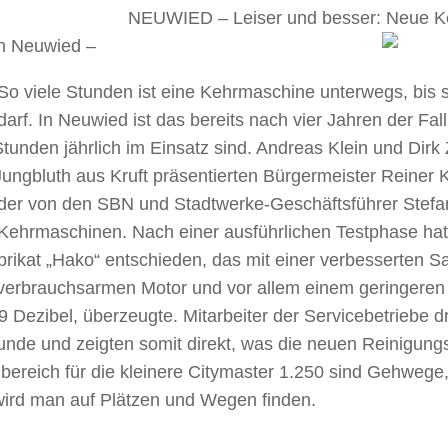
NEUWIED –
Leiser und besser: Neue 
en Neuwied –
So viele Stunden ist eine Kehrmaschine unterwegs, bis s
arf. In Neuwied ist das bereits nach vier Jahren der Fall,
tunden jährlich im Einsatz sind. Andreas Klein und Dirk
ungbluth aus Kruft präsentierten Bürgermeister Reiner K
der von den SBN und Stadtwerke-Geschäftsführer Stefa
Kehrmaschinen. Nach einer ausführlichen Testphase hatt
rikat „Hako“ entschieden, das mit einer verbesserten S
verbrauchsarmen Motor und vor allem einem geringeren
9 Dezibel, überzeugte. Mitarbeiter der Servicebetriebe d
unde und zeigten somit direkt, was die neuen Reinigung
bereich für die kleinere Citymaster 1.250 sind Gehwege,
wird man auf Plätzen und Wegen finden.