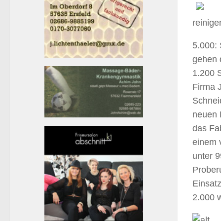
reinig
5.000: 
gehen d
1.200 S
Firma J
Schnei
neuen 
das Fab
einem 
unter 9
Prober
Einsatz
2.000 