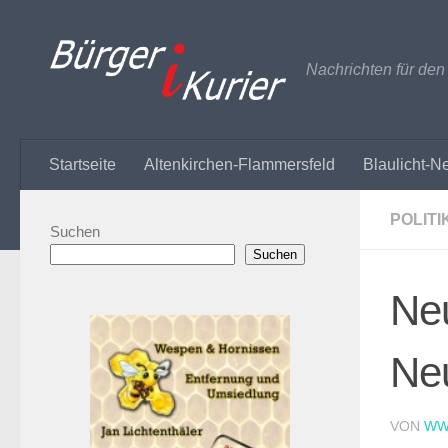
Zum Inhalt springen
Nachrichten für de
Startseite
Altenkirchen-Flammersfeld
Blaulicht-N
POLITI
Suchen
Suchen
Neu
Ne
VON
WW