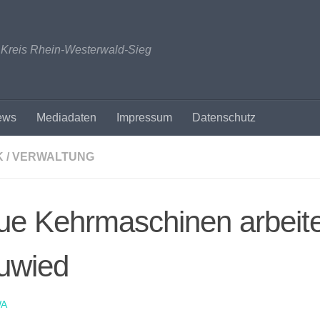
n Kreis Rhein-Westerwald-Sieg
ews
Mediadaten
Impressum
Datenschutz
K / VERWALTUNG
e Kehrmaschinen arbeite
uwied
A