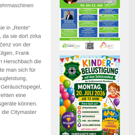
Kehrmaschinen
ie in „Rente“
 da sie dort zirka
 Zenz von der
ilgen, Frank
n Herschbach die
e man sich für
augleistung,
 Geräuschspegel,
rehten eine
sgeräte können.
 die Citymaster