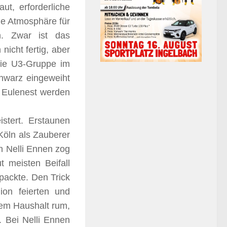
t, erforderliche
he Atmosphäre für
en.
Zwar ist das
nicht fertig, aber
die U3-Gruppe im
hwarz eingeweiht
 Eulenest werden
stert. Erstaunen
Köln als Zauberer
n Nelli Ennen zog
 meisten Beifall
packte. Den Trick
on feierten und
dem Haushalt rum,
 Bei Nelli Ennen