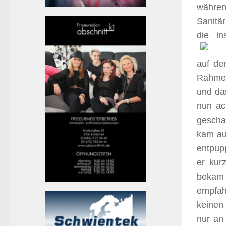
währen
Sanitär
die in
auf de
Rahmen
und da
nun ac
gescha
kam auf
entpupp
er kur
bekam d
empfah
keinen
nur an