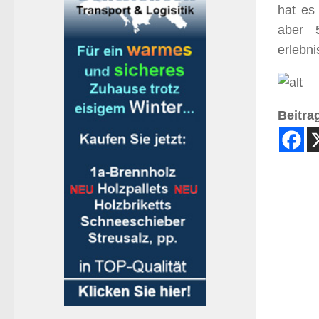
hat es
aber 
erlebni
Beitrag