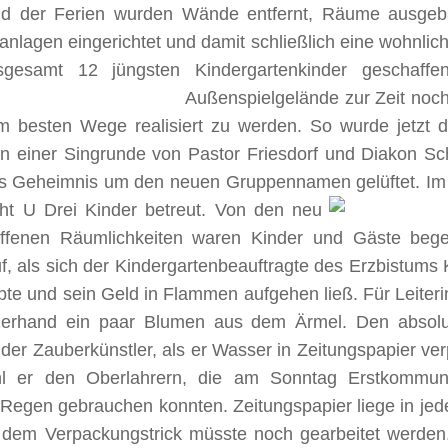
d der Ferien wurden Wände entfernt, Räume ausgebau
anlagen eingerichtet und damit schließlich eine wohnlic
sgesamt 12 jüngsten Kindergartenkinder geschaff
Außenspielgelände zur Zeit noch 
m besten Wege realisiert zu werden. So wurde jetzt 
 einer Singrunde von Pastor Friesdorf und Diakon Sc
s Geheimnis um den neuen Gruppennamen gelüftet.
Im
ht U Drei Kinder betreut. Von den neu
ffenen Räumlichkeiten waren Kinder und Gäste begei
, als sich der Kindergartenbeauftragte des Erzbistums 
te und sein Geld in Flammen aufgehen ließ. Für Leiteri
zerhand ein paar Blumen aus dem Ärmel. Den absolut
er Zauberkünstler, als er Wasser in Zeitungspapier ver
l er den Oberlahrern, die am Sonntag Erstkommuni
 Regen gebrauchen konnten. Zeitungspapier liege in je
 dem Verpackungstrick müsste noch gearbeitet werden.