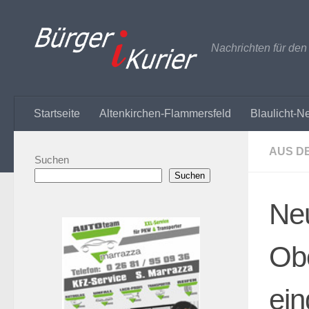
Zum Inhalt springen
Nachrichten für de
Startseite
Altenkirchen-Flammersfeld
Blaulicht-N
AUS D
Suchen
Suchen
Ne
Obe
ein