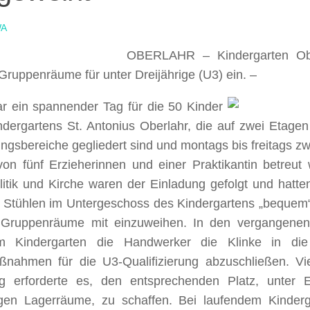
A
OBERLAHR – Kindergarten Obe
ruppenräume für unter Dreijährige (U3) ein. –
r ein spannender Tag für die 50 Kinder
ndergartens St. Antonius Oberlahr, die auf zwei Etagen
ngsbereiche gegliedert sind und montags bis freitags z
von fünf Erzieherinnen und einer Praktikantin betreut 
litik und Kirche waren der Einladung gefolgt und hatte
n Stühlen im Untergeschoss des Kindergartens „bequem
Gruppenräume mit einzuweihen. In den vergangene
im Kindergarten die Handwerker die Klinke in d
nahmen für die U3-Qualifizierung abzuschließen. Viel
g erforderte es, den entsprechenden Platz, unter 
igen Lagerräume, zu schaffen. Bei laufendem Kinderg