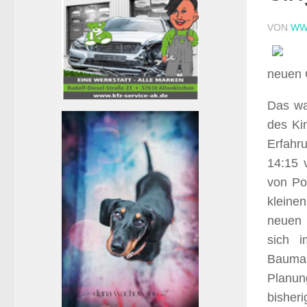
VON
WW
neuen G
Das wa
des Ki
Erfahru
14:15 
von Po
kleine
neuen 
sich 
Baumaß
Planun
bisher