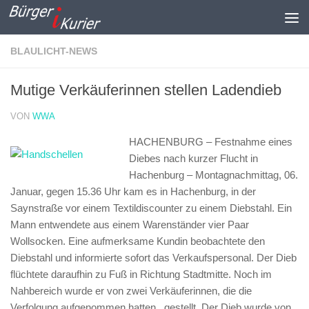
Zum Inhalt springen
BLAULICHT-NEWS
Mutige Verkäuferinnen stellen Ladendieb
VON
WWA
HACHENBURG – Festnahme eines
Diebes nach kurzer Flucht in
Hachenburg –
Montagnachmittag, 06.
Januar, gegen 15.36 Uhr kam es in Hachenburg, in der
Saynstraße vor einem Textildiscounter zu einem Diebstahl. Ein
Mann entwendete aus einem Warenständer vier Paar
Wollsocken. Eine aufmerksame Kundin beobachtete den
Diebstahl und informierte sofort das Verkaufspersonal. Der Dieb
flüchtete daraufhin zu Fuß in Richtung Stadtmitte. Noch im
Nahbereich wurde er von zwei Verkäuferinnen, die die
Verfolgung aufgenommen hatten, gestellt. Der Dieb wurde von