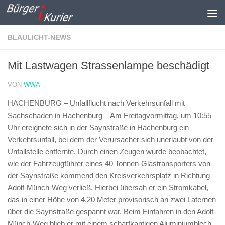
Zum Inhalt springen
BLAULICHT-NEWS
Mit Lastwagen Strassenlampe beschädigt
VON
WWA
HACHENBURG – Unfallflucht nach Verkehrsunfall mit
Sachschaden in Hachenburg –
Am Freitagvormittag, um 10:55
Uhr ereignete sich in der Saynstraße in Hachenburg ein
Verkehrsunfall, bei dem der Verursacher sich unerlaubt von der
Unfallstelle entfernte. Durch einen Zeugen wurde beobachtet,
wie der Fahrzeugführer eines 40 Tonnen-Glastransporters von
der Saynstraße kommend den Kreisverkehrsplatz in Richtung
Adolf-Münch-Weg verließ. Hierbei übersah er ein Stromkabel,
das in einer Höhe von 4,20 Meter provisorisch an zwei Laternen
über die Saynstraße gespannt war. Beim Einfahren in den Adolf-
Münch-Weg blieb er mit einem scharfkantigen Aluminiumblech,