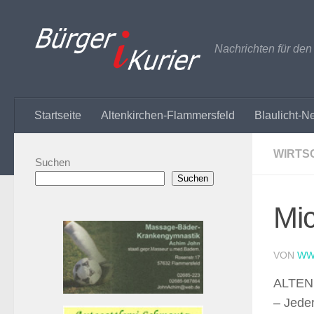
Zum Inhalt springen
Nachrichten für de
Startseite
Altenkirchen-Flammersfeld
Blaulicht-N
WIRTS
Suchen
Suchen
Mic
VON
WW
ALTENK
–
Jeder