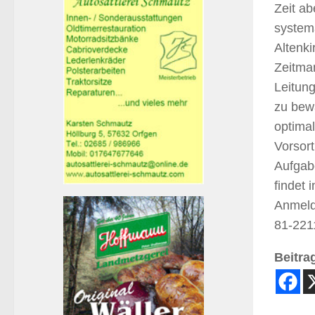
Zeit ab
systema
Altenk
Zeitman
Leitun
zu bewä
optima
Vorsor
Aufgab
findet 
Anmeld
81-221
Beitrag